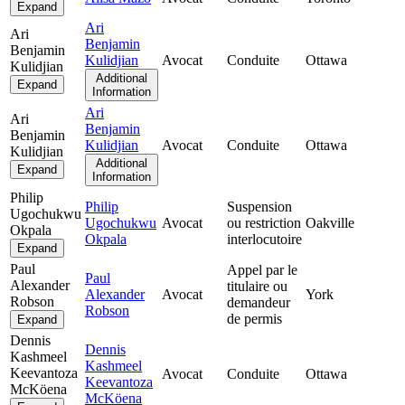
Expand
Ari
Ari
Benjamin
Benjamin
Kulidjian
Avocat
Conduite
Ottawa
Kulidjian
Additional
Expand
Information
Ari
Ari
Benjamin
Benjamin
Kulidjian
Avocat
Conduite
Ottawa
Kulidjian
Additional
Expand
Information
Philip
Philip
Suspension
Ugochukwu
Ugochukwu
Avocat
ou restriction
Oakville
Okpala
Okpala
interlocutoire
Expand
Paul
Appel par le
Paul
Alexander
titulaire ou
Alexander
Avocat
York
Robson
demandeur
Robson
de permis
Expand
Dennis
Dennis
Kashmeel
Kashmeel
Keevantoza
Avocat
Conduite
Ottawa
Keevantoza
McKöena
McKöena