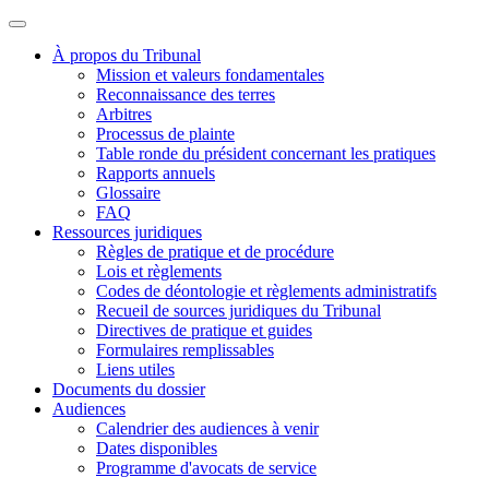
À propos du Tribunal
Mission et valeurs fondamentales
Reconnaissance des terres
Arbitres
Processus de plainte
Table ronde du président concernant les pratiques
Rapports annuels
Glossaire
FAQ
Ressources juridiques
Règles de pratique et de procédure
Lois et règlements
Codes de déontologie et règlements administratifs
Recueil de sources juridiques du Tribunal
Directives de pratique et guides
Formulaires remplissables
Liens utiles
Documents du dossier
Audiences
Calendrier des audiences à venir
Dates disponibles
Programme d'avocats de service