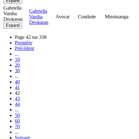
Expand
Gabriella
Gabriella
Varsha
Varsha
Avocat
Conduite
Mississauga
Deokaran
Deokaran
Expand
Page 42 sur 338
Première
Précédent
...
10
20
30
...
40
41
42
43
44
...
50
60
70
...
Suivant