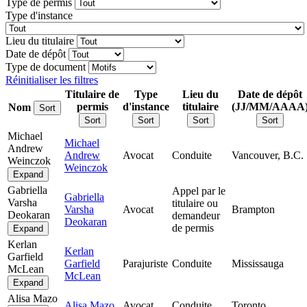
Type de permis
Type d'instance
Lieu du titulaire
Date de dépôt
Type de document
Réinitialiser les filtres
Titulaire de
Type
Lieu du
Date de dépôt
permis
d'instance
titulaire
(JJ/MM/AAAA
Nom
Sort
Sort
Sort
Sort
Sort
Michael
Michael
Andrew
Andrew
Avocat
Conduite
Vancouver, B.C.
Weinczok
Weinczok
Expand
Gabriella
Appel par le
Gabriella
Varsha
titulaire ou
Varsha
Avocat
Brampton
Deokaran
demandeur
Deokaran
de permis
Expand
Kerlan
Kerlan
Garfield
Garfield
Parajuriste
Conduite
Mississauga
McLean
McLean
Expand
Alisa Mazo
Alisa Mazo
Avocat
Conduite
Toronto