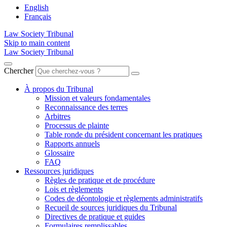
English
Français
Law Society Tribunal
Skip to main content
Law Society Tribunal
Chercher
À propos du Tribunal
Mission et valeurs fondamentales
Reconnaissance des terres
Arbitres
Processus de plainte
Table ronde du président concernant les pratiques
Rapports annuels
Glossaire
FAQ
Ressources juridiques
Règles de pratique et de procédure
Lois et règlements
Codes de déontologie et règlements administratifs
Recueil de sources juridiques du Tribunal
Directives de pratique et guides
Formulaires remplissables