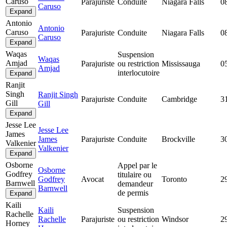
Caruso
Parajuriste
Conduite
Niagara Falls
0
Caruso
Expand
Antonio
Antonio
Caruso
Parajuriste
Conduite
Niagara Falls
0
Caruso
Expand
Waqas
Suspension
Waqas
Amjad
Parajuriste
ou restriction
Mississauga
0
Amjad
interlocutoire
Expand
Ranjit
Singh
Ranjit Singh
Parajuriste
Conduite
Cambridge
3
Gill
Gill
Expand
Jesse Lee
Jesse Lee
James
James
Parajuriste
Conduite
Brockville
3
Valkenier
Valkenier
Expand
Osborne
Appel par le
Osborne
Godfrey
titulaire ou
Godfrey
Avocat
Toronto
2
Barnwell
demandeur
Barnwell
de permis
Expand
Kaili
Kaili
Suspension
Rachelle
Rachelle
Parajuriste
ou restriction
Windsor
2
Horney