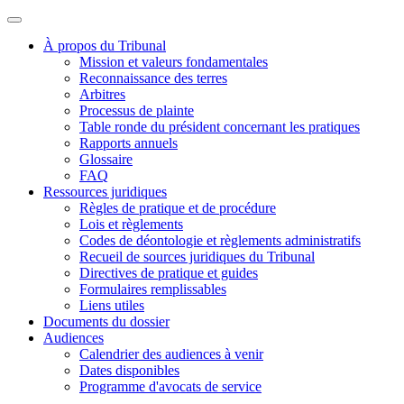
À propos du Tribunal
Mission et valeurs fondamentales
Reconnaissance des terres
Arbitres
Processus de plainte
Table ronde du président concernant les pratiques
Rapports annuels
Glossaire
FAQ
Ressources juridiques
Règles de pratique et de procédure
Lois et règlements
Codes de déontologie et règlements administratifs
Recueil de sources juridiques du Tribunal
Directives de pratique et guides
Formulaires remplissables
Liens utiles
Documents du dossier
Audiences
Calendrier des audiences à venir
Dates disponibles
Programme d'avocats de service