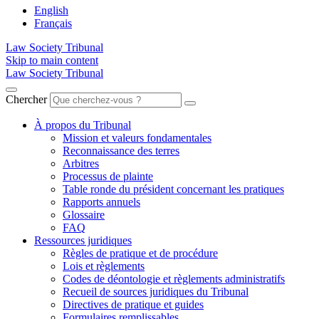
English
Français
Law Society Tribunal
Skip to main content
Law Society Tribunal
Chercher
À propos du Tribunal
Mission et valeurs fondamentales
Reconnaissance des terres
Arbitres
Processus de plainte
Table ronde du président concernant les pratiques
Rapports annuels
Glossaire
FAQ
Ressources juridiques
Règles de pratique et de procédure
Lois et règlements
Codes de déontologie et règlements administratifs
Recueil de sources juridiques du Tribunal
Directives de pratique et guides
Formulaires remplissables