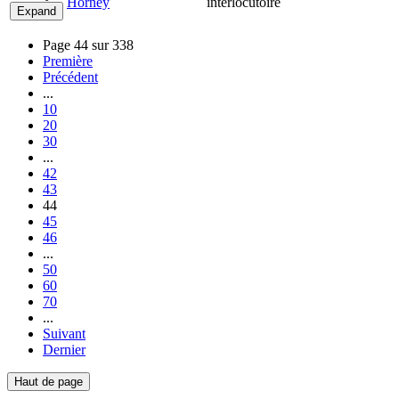
Horney
interlocutoire
Expand
Page 44 sur 338
Première
Précédent
...
10
20
30
...
42
43
44
45
46
...
50
60
70
...
Suivant
Dernier
Haut de page