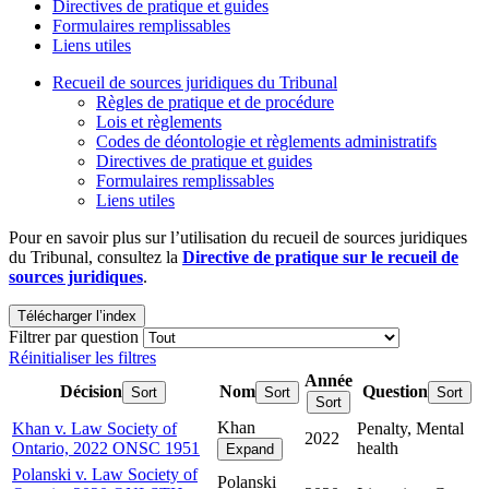
Directives de pratique et guides
Formulaires remplissables
Liens utiles
Recueil de sources juridiques du Tribunal
Règles de pratique et de procédure
Lois et règlements
Codes de déontologie et règlements administratifs
Directives de pratique et guides
Formulaires remplissables
Liens utiles
Pour en savoir plus sur l’utilisation du recueil de sources juridiques
du Tribunal, consultez la
Directive de pratique sur le recueil de
sources juridiques
.
Télécharger l’index
Filtrer par question
Réinitialiser les filtres
Année
Décision
Nom
Question
Sort
Sort
Sort
Sort
Khan
Khan v. Law Society of
Penalty, Mental
2022
Ontario, 2022 ONSC 1951
health
Expand
Polanski v. Law Society of
Polanski