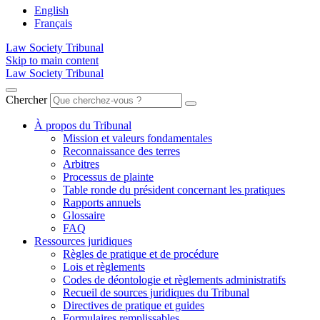
English
Français
Law Society Tribunal
Skip to main content
Law Society Tribunal
Chercher
À propos du Tribunal
Mission et valeurs fondamentales
Reconnaissance des terres
Arbitres
Processus de plainte
Table ronde du président concernant les pratiques
Rapports annuels
Glossaire
FAQ
Ressources juridiques
Règles de pratique et de procédure
Lois et règlements
Codes de déontologie et règlements administratifs
Recueil de sources juridiques du Tribunal
Directives de pratique et guides
Formulaires remplissables