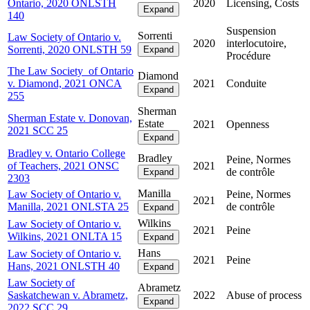
Ontario, 2020 ONLSTH
2020
Licensing, Costs
Expand
140
Suspension
Sorrenti
Law Society of Ontario v.
2020
interlocutoire,
Sorrenti, 2020 ONLSTH 59
Expand
Procédure
The Law Society of Ontario
Diamond
v. Diamond, 2021 ONCA
2021
Conduite
Expand
255
Sherman
Sherman Estate v. Donovan,
Estate
2021
Openness
2021 SCC 25
Expand
Bradley v. Ontario College
Bradley
Peine, Normes
of Teachers, 2021 ONSC
2021
de contrôle
Expand
2303
Manilla
Law Society of Ontario v.
Peine, Normes
2021
Manilla, 2021 ONLSTA 25
de contrôle
Expand
Wilkins
Law Society of Ontario v.
2021
Peine
Wilkins, 2021 ONLTA 15
Expand
Hans
Law Society of Ontario v.
2021
Peine
Hans, 2021 ONLSTH 40
Expand
Law Society of
Abrametz
Saskatchewan v. Abrametz,
2022
Abuse of process
Expand
2022 SCC 29