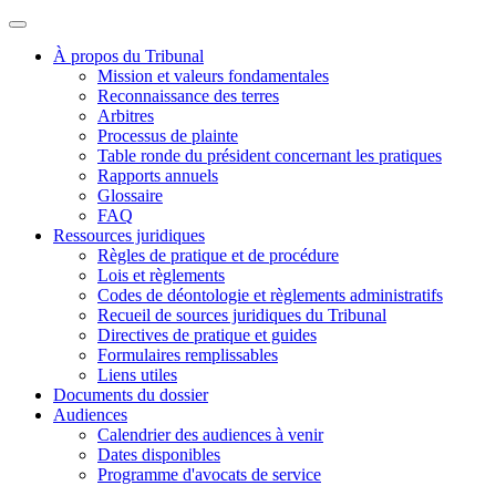
À propos du Tribunal
Mission et valeurs fondamentales
Reconnaissance des terres
Arbitres
Processus de plainte
Table ronde du président concernant les pratiques
Rapports annuels
Glossaire
FAQ
Ressources juridiques
Règles de pratique et de procédure
Lois et règlements
Codes de déontologie et règlements administratifs
Recueil de sources juridiques du Tribunal
Directives de pratique et guides
Formulaires remplissables
Liens utiles
Documents du dossier
Audiences
Calendrier des audiences à venir
Dates disponibles
Programme d'avocats de service