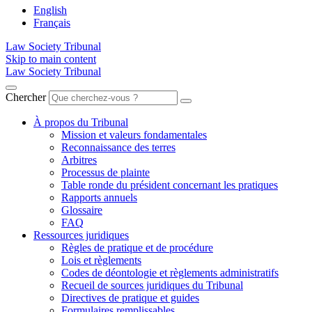
English
Français
Law Society Tribunal
Skip to main content
Law Society Tribunal
Chercher
À propos du Tribunal
Mission et valeurs fondamentales
Reconnaissance des terres
Arbitres
Processus de plainte
Table ronde du président concernant les pratiques
Rapports annuels
Glossaire
FAQ
Ressources juridiques
Règles de pratique et de procédure
Lois et règlements
Codes de déontologie et règlements administratifs
Recueil de sources juridiques du Tribunal
Directives de pratique et guides
Formulaires remplissables