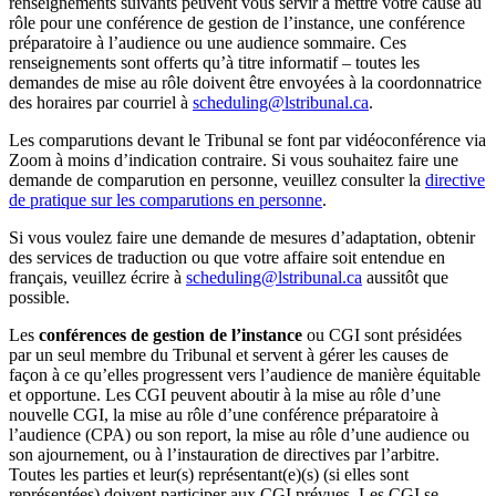
renseignements suivants peuvent vous servir à mettre votre cause au
rôle pour une conférence de gestion de l’instance, une conférence
préparatoire à l’audience ou une audience sommaire. Ces
renseignements sont offerts qu’à titre informatif – toutes les
demandes de mise au rôle doivent être envoyées à la coordonnatrice
des horaires par courriel à
scheduling@ls
tribunal
.ca
.
Les comparutions devant le Tribunal se font par vidéoconférence via
Zoom à moins d’indication contraire. Si vous souhaitez faire une
demande de comparution en personne, veuillez consulter la
directive
de pratique sur les comparutions en personne
.
Si vous voulez faire une demande de mesures d’adaptation, obtenir
des services de traduction ou que votre affaire soit entendue en
français, veuillez écrire à
scheduling@lstribunal.ca
aussitôt que
possible.
Les
conférences de gestion de l’instance
ou CGI sont présidées
par un seul membre du Tribunal et servent à gérer les causes de
façon à ce qu’elles progressent vers l’audience de manière équitable
et opportune. Les CGI peuvent aboutir à la mise au rôle d’une
nouvelle CGI, la mise au rôle d’une conférence préparatoire à
l’audience (CPA) ou son report, la mise au rôle d’une audience ou
son ajournement, ou à l’instauration de directives par l’arbitre.
Toutes les parties et leur(s) représentant(e)(s) (si elles sont
représentées) doivent participer aux CGI prévues. Les CGI se