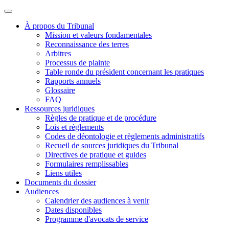
À propos du Tribunal
Mission et valeurs fondamentales
Reconnaissance des terres
Arbitres
Processus de plainte
Table ronde du président concernant les pratiques
Rapports annuels
Glossaire
FAQ
Ressources juridiques
Règles de pratique et de procédure
Lois et règlements
Codes de déontologie et règlements administratifs
Recueil de sources juridiques du Tribunal
Directives de pratique et guides
Formulaires remplissables
Liens utiles
Documents du dossier
Audiences
Calendrier des audiences à venir
Dates disponibles
Programme d'avocats de service