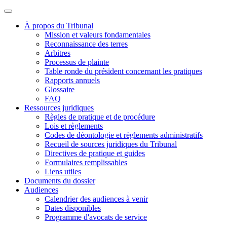
À propos du Tribunal
Mission et valeurs fondamentales
Reconnaissance des terres
Arbitres
Processus de plainte
Table ronde du président concernant les pratiques
Rapports annuels
Glossaire
FAQ
Ressources juridiques
Règles de pratique et de procédure
Lois et règlements
Codes de déontologie et règlements administratifs
Recueil de sources juridiques du Tribunal
Directives de pratique et guides
Formulaires remplissables
Liens utiles
Documents du dossier
Audiences
Calendrier des audiences à venir
Dates disponibles
Programme d'avocats de service