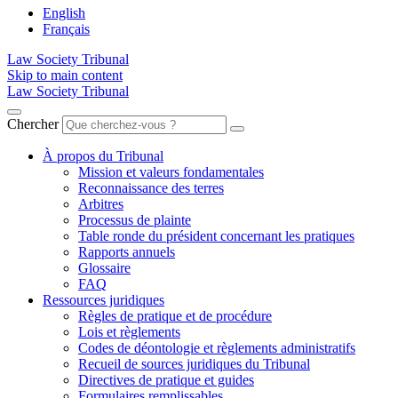
English
Français
Law Society Tribunal
Skip to main content
Law Society Tribunal
Chercher
À propos du Tribunal
Mission et valeurs fondamentales
Reconnaissance des terres
Arbitres
Processus de plainte
Table ronde du président concernant les pratiques
Rapports annuels
Glossaire
FAQ
Ressources juridiques
Règles de pratique et de procédure
Lois et règlements
Codes de déontologie et règlements administratifs
Recueil de sources juridiques du Tribunal
Directives de pratique et guides
Formulaires remplissables