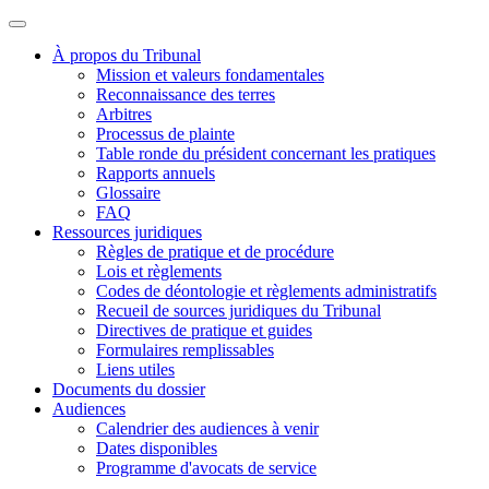
À propos du Tribunal
Mission et valeurs fondamentales
Reconnaissance des terres
Arbitres
Processus de plainte
Table ronde du président concernant les pratiques
Rapports annuels
Glossaire
FAQ
Ressources juridiques
Règles de pratique et de procédure
Lois et règlements
Codes de déontologie et règlements administratifs
Recueil de sources juridiques du Tribunal
Directives de pratique et guides
Formulaires remplissables
Liens utiles
Documents du dossier
Audiences
Calendrier des audiences à venir
Dates disponibles
Programme d'avocats de service