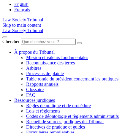
English
Français
Law Society Tribunal
Skip to main content
Law Society Tribunal
Chercher
À propos du Tribunal
Mission et valeurs fondamentales
Reconnaissance des terres
Arbitres
Processus de plainte
Table ronde du président concernant les pratiques
Rapports annuels
Glossaire
FAQ
Ressources juridiques
Règles de pratique et de procédure
Lois et règlements
Codes de déontologie et règlements administratifs
Recueil de sources juridiques du Tribunal
Directives de pratique et guides
Formulaires remplissables