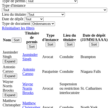
Type de permis
Type d'instance
Lieu du titulaire
Date de dépôt
Type de document
Réinitialiser les filtres
Titulaire
Type
Lieu du
Date de dépôt
de
d'instance
titulaire
(JJ/MM/AAAA)
Nom
Sort
permis
Sort
Sort
Sort
Sort
Jasminder
Jasminder
Singh
Avocat
Conduite
Brampton
Singh
Expand
Antonio
Antonio
Caruso
Parajuriste
Conduite
Niagara Falls
Caruso
Expand
Wayne
Wayne
Suspension
Norris
Norris
Avocat
ou restriction
St. Catharines
Brooks
Brooks
interlocutoire
Expand
Matthew
Matthew
Christopher
Christopher
Avocat
Conduite
North York