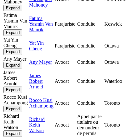
Mahoney
Mahoney
Expand
Fatima
Fatima
Yasmin Van
Yasmin Van
Parajuriste
Conduite
Keswick
Maurik
Maurik
Expand
Yat Yin
Yat Yin
Cheng
Parajuriste
Conduite
Ottawa
Cheng
Expand
Any Mayer
Any Mayer
Avocat
Conduite
Ottawa
Expand
James
James
Robert
Robert
Avocat
Conduite
Waterloo
Arnold
Arnold
Expand
Rocco Kusi
Rocco Kusi
Achampong
Avocat
Conduite
Toronto
Achampong
Expand
Richard
Appel par le
Richard
Keith
titulaire ou
Keith
Avocat
Toronto
Watson
demandeur
Watson
de permis
Expand