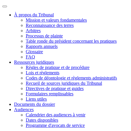
À propos du Tribunal
Mission et valeurs fondamentales
Reconnaissance des terres
Arbitres
Processus de plainte
Table ronde du président concernant les pratiques
Rapports annuels
Glossaire
FAQ
Ressources juridiques
Règles de pratique et de procédure
Lois et règlements
Codes de déontologie et règlements administratifs
Recueil de sources juridiques du Tribunal
Directives de pratique et guides
Formulaires remplissables
Liens utiles
Documents du dossier
Audiences
Calendrier des audiences à venir
Dates disponibles
Programme d'avocats de service