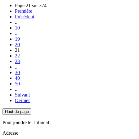
Page 21 sur 374
Première
Précédent
...
10
...
19
20
21
22
23
...
30
40
50
...
Suivant
Dernier
Haut de page
Pour joindre le Tribunal
Adresse