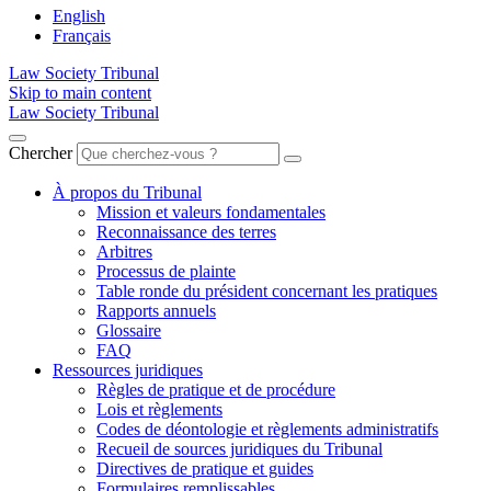
English
Français
Law Society Tribunal
Skip to main content
Law Society Tribunal
Chercher
À propos du Tribunal
Mission et valeurs fondamentales
Reconnaissance des terres
Arbitres
Processus de plainte
Table ronde du président concernant les pratiques
Rapports annuels
Glossaire
FAQ
Ressources juridiques
Règles de pratique et de procédure
Lois et règlements
Codes de déontologie et règlements administratifs
Recueil de sources juridiques du Tribunal
Directives de pratique et guides
Formulaires remplissables