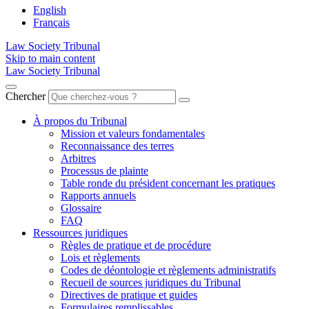
English
Français
Law Society Tribunal
Skip to main content
Law Society Tribunal
Chercher
À propos du Tribunal
Mission et valeurs fondamentales
Reconnaissance des terres
Arbitres
Processus de plainte
Table ronde du président concernant les pratiques
Rapports annuels
Glossaire
FAQ
Ressources juridiques
Règles de pratique et de procédure
Lois et règlements
Codes de déontologie et règlements administratifs
Recueil de sources juridiques du Tribunal
Directives de pratique et guides
Formulaires remplissables