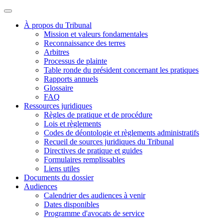
À propos du Tribunal
Mission et valeurs fondamentales
Reconnaissance des terres
Arbitres
Processus de plainte
Table ronde du président concernant les pratiques
Rapports annuels
Glossaire
FAQ
Ressources juridiques
Règles de pratique et de procédure
Lois et règlements
Codes de déontologie et règlements administratifs
Recueil de sources juridiques du Tribunal
Directives de pratique et guides
Formulaires remplissables
Liens utiles
Documents du dossier
Audiences
Calendrier des audiences à venir
Dates disponibles
Programme d'avocats de service