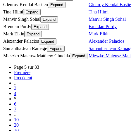
Glenroy Kendal Bastien
Glenroy Kendal Basti
Expand
Tina Hlimi
Tina Hlimi
Expand
Manvir Singh Sohal
Manvir Singh Sohal
Expand
Brendan Purdy
Brendan Purdy
Expand
Mark Elkin
Mark Elkin
Expand
Alexander Palacios
Alexander Palacios
Expand
Samantha Jean Ramage
Samantha Jean Ramag
Expand
Mieszko Mateusz Matthew Chuchla
Mieszko Mateusz Mat
Expand
Page 5 sur 33
Première
Précédent
...
3
4
5
6
7
...
10
20
30