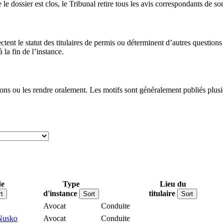
le dossier est clos, le Tribunal retire tous les avis correspondants de so
ectent le statut des titulaires de permis ou déterminent d’autres questi
la fin de l’instance.
ons ou les rendre oralement. Les motifs sont généralement publiés plusie
de
Type
Lieu du
d'instance
titulaire
t
Sort
Sort
Avocat
Conduite
Nusko
Avocat
Conduite