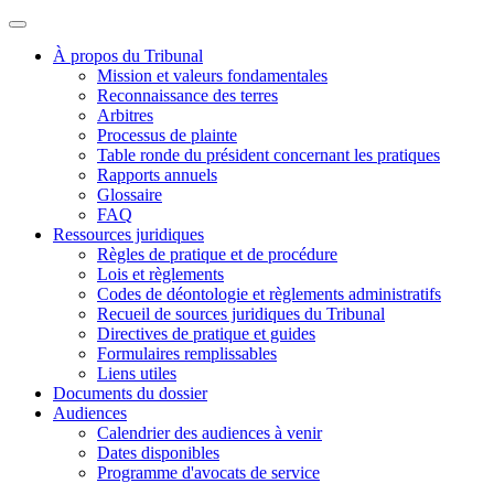
À propos du Tribunal
Mission et valeurs fondamentales
Reconnaissance des terres
Arbitres
Processus de plainte
Table ronde du président concernant les pratiques
Rapports annuels
Glossaire
FAQ
Ressources juridiques
Règles de pratique et de procédure
Lois et règlements
Codes de déontologie et règlements administratifs
Recueil de sources juridiques du Tribunal
Directives de pratique et guides
Formulaires remplissables
Liens utiles
Documents du dossier
Audiences
Calendrier des audiences à venir
Dates disponibles
Programme d'avocats de service