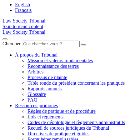
English
Français
Law Society Tribunal
Skip to main content
Law Society Tribunal
Chercher
À propos du Tribunal
Mission et valeurs fondamentales
Reconnaissance des terres
Arbitres
Processus de plainte
Table ronde du président concernant les pratiques
Rapports annuels
Glossaire
FAQ
Ressources juridiques
Règles de pratique et de procédure
Lois et règlements
Codes de déontologie et règlements administratifs
Recueil de sources juridiques du Tribunal
Directives de pratique et guides
Formulaires remplissables