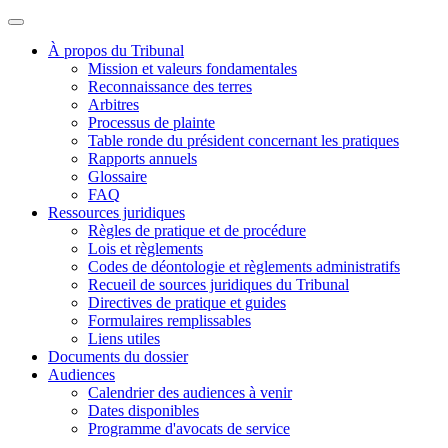
À propos du Tribunal
Mission et valeurs fondamentales
Reconnaissance des terres
Arbitres
Processus de plainte
Table ronde du président concernant les pratiques
Rapports annuels
Glossaire
FAQ
Ressources juridiques
Règles de pratique et de procédure
Lois et règlements
Codes de déontologie et règlements administratifs
Recueil de sources juridiques du Tribunal
Directives de pratique et guides
Formulaires remplissables
Liens utiles
Documents du dossier
Audiences
Calendrier des audiences à venir
Dates disponibles
Programme d'avocats de service