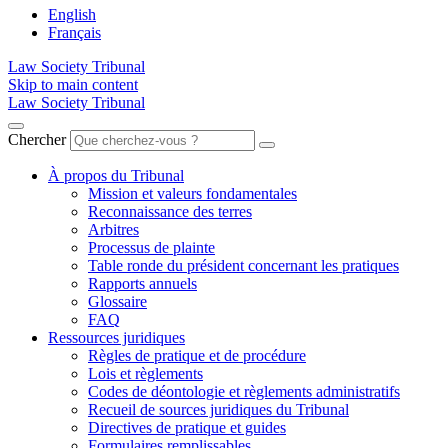
English
Français
Law Society Tribunal
Skip to main content
Law Society Tribunal
Chercher
À propos du Tribunal
Mission et valeurs fondamentales
Reconnaissance des terres
Arbitres
Processus de plainte
Table ronde du président concernant les pratiques
Rapports annuels
Glossaire
FAQ
Ressources juridiques
Règles de pratique et de procédure
Lois et règlements
Codes de déontologie et règlements administratifs
Recueil de sources juridiques du Tribunal
Directives de pratique et guides
Formulaires remplissables