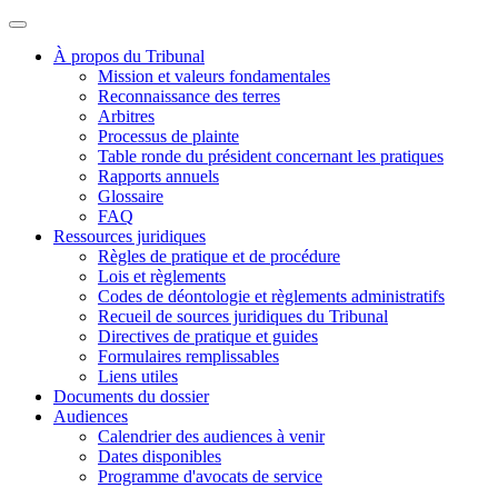
À propos du Tribunal
Mission et valeurs fondamentales
Reconnaissance des terres
Arbitres
Processus de plainte
Table ronde du président concernant les pratiques
Rapports annuels
Glossaire
FAQ
Ressources juridiques
Règles de pratique et de procédure
Lois et règlements
Codes de déontologie et règlements administratifs
Recueil de sources juridiques du Tribunal
Directives de pratique et guides
Formulaires remplissables
Liens utiles
Documents du dossier
Audiences
Calendrier des audiences à venir
Dates disponibles
Programme d'avocats de service