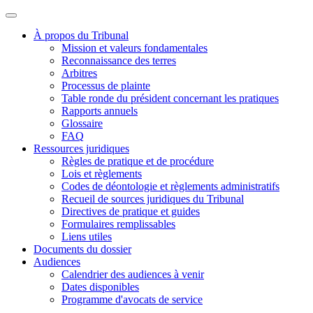
À propos du Tribunal
Mission et valeurs fondamentales
Reconnaissance des terres
Arbitres
Processus de plainte
Table ronde du président concernant les pratiques
Rapports annuels
Glossaire
FAQ
Ressources juridiques
Règles de pratique et de procédure
Lois et règlements
Codes de déontologie et règlements administratifs
Recueil de sources juridiques du Tribunal
Directives de pratique et guides
Formulaires remplissables
Liens utiles
Documents du dossier
Audiences
Calendrier des audiences à venir
Dates disponibles
Programme d'avocats de service