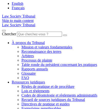
English
Français
Law Society Tribunal
Skip to main content
Law Society Tribunal
Chercher
À propos du Tribunal
Mission et valeurs fondamentales
Reconnaissance des terres
Arbitres
Processus de plainte
Table ronde du président concernant les pratiques
Rapports annuels
Glossaire
FAQ
Ressources juridiques
Règles de pratique et de procédure
Lois et règlements
Codes de déontologie et règlements administratifs
Recueil de sources juridiques du Tribunal
Directives de pratique et guides
Formulaires remplissables