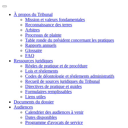
À propos du Tribunal
Mission et valeurs fondamentales
Reconnaissance des terres
Arbitres
Processus de plainte
Table ronde du président concernant les pratiques
Rapports annuels
Glossaire
FAQ
Ressources juridiques
Règles de pratique et de procédure
Lois et règlements
Codes de déontologie et règlements administratifs
Recueil de sources juridiques du Tribunal
Directives de pratique et guides
Formulaires remplissables
Liens utiles
Documents du dossier
Audiences
Calendrier des audiences à venir
Dates disponibles
Programme d'avocats de service