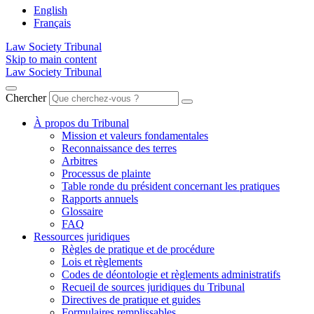
English
Français
Law Society Tribunal
Skip to main content
Law Society Tribunal
Chercher
À propos du Tribunal
Mission et valeurs fondamentales
Reconnaissance des terres
Arbitres
Processus de plainte
Table ronde du président concernant les pratiques
Rapports annuels
Glossaire
FAQ
Ressources juridiques
Règles de pratique et de procédure
Lois et règlements
Codes de déontologie et règlements administratifs
Recueil de sources juridiques du Tribunal
Directives de pratique et guides
Formulaires remplissables