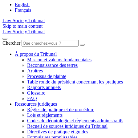
English
Français
Law Society Tribunal
Skip to main content
Law Society Tribunal
Chercher
À propos du Tribunal
Mission et valeurs fondamentales
Reconnaissance des terres
Arbitres
Processus de plainte
Table ronde du président concernant les pratiques
Rapports annuels
Glossaire
FAQ
Ressources juridiques
Règles de pratique et de procédure
Lois et règlements
Codes de déontologie et règlements administratifs
Recueil de sources juridiques du Tribunal
Directives de pratique et guides
Formulaires remplissables