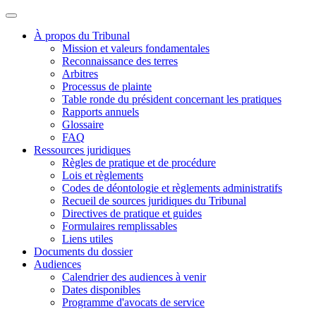
À propos du Tribunal
Mission et valeurs fondamentales
Reconnaissance des terres
Arbitres
Processus de plainte
Table ronde du président concernant les pratiques
Rapports annuels
Glossaire
FAQ
Ressources juridiques
Règles de pratique et de procédure
Lois et règlements
Codes de déontologie et règlements administratifs
Recueil de sources juridiques du Tribunal
Directives de pratique et guides
Formulaires remplissables
Liens utiles
Documents du dossier
Audiences
Calendrier des audiences à venir
Dates disponibles
Programme d'avocats de service