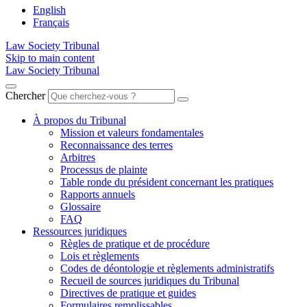
English
Français
Law Society Tribunal
Skip to main content
Law Society Tribunal
Chercher
À propos du Tribunal
Mission et valeurs fondamentales
Reconnaissance des terres
Arbitres
Processus de plainte
Table ronde du président concernant les pratiques
Rapports annuels
Glossaire
FAQ
Ressources juridiques
Règles de pratique et de procédure
Lois et règlements
Codes de déontologie et règlements administratifs
Recueil de sources juridiques du Tribunal
Directives de pratique et guides
Formulaires remplissables