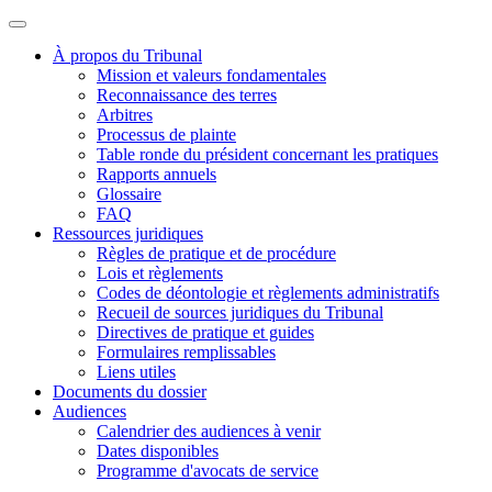
À propos du Tribunal
Mission et valeurs fondamentales
Reconnaissance des terres
Arbitres
Processus de plainte
Table ronde du président concernant les pratiques
Rapports annuels
Glossaire
FAQ
Ressources juridiques
Règles de pratique et de procédure
Lois et règlements
Codes de déontologie et règlements administratifs
Recueil de sources juridiques du Tribunal
Directives de pratique et guides
Formulaires remplissables
Liens utiles
Documents du dossier
Audiences
Calendrier des audiences à venir
Dates disponibles
Programme d'avocats de service