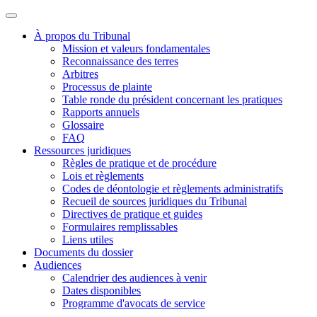
À propos du Tribunal
Mission et valeurs fondamentales
Reconnaissance des terres
Arbitres
Processus de plainte
Table ronde du président concernant les pratiques
Rapports annuels
Glossaire
FAQ
Ressources juridiques
Règles de pratique et de procédure
Lois et règlements
Codes de déontologie et règlements administratifs
Recueil de sources juridiques du Tribunal
Directives de pratique et guides
Formulaires remplissables
Liens utiles
Documents du dossier
Audiences
Calendrier des audiences à venir
Dates disponibles
Programme d'avocats de service