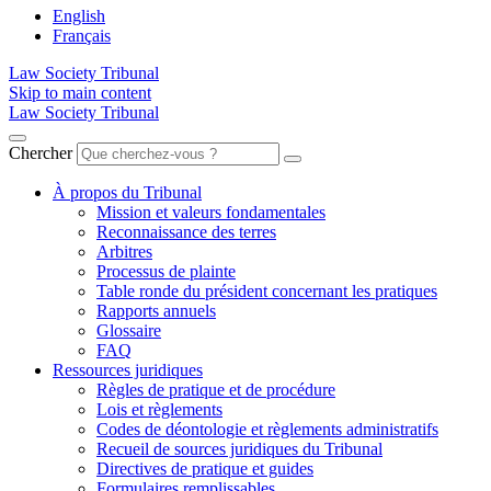
English
Français
Law Society Tribunal
Skip to main content
Law Society Tribunal
Chercher
À propos du Tribunal
Mission et valeurs fondamentales
Reconnaissance des terres
Arbitres
Processus de plainte
Table ronde du président concernant les pratiques
Rapports annuels
Glossaire
FAQ
Ressources juridiques
Règles de pratique et de procédure
Lois et règlements
Codes de déontologie et règlements administratifs
Recueil de sources juridiques du Tribunal
Directives de pratique et guides
Formulaires remplissables