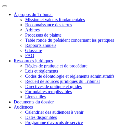
À propos du Tribunal
Mission et valeurs fondamentales
Reconnaissance des terres
Arbitres
Processus de plainte
Table ronde du président concernant les pratiques
Rapports annuels
Glossaire
FAQ
Ressources juridiques
Règles de pratique et de procédure
Lois et règlements
Codes de déontologie et règlements administratifs
Recueil de sources juridiques du Tribunal
Directives de pratique et guides
Formulaires remplissables
Liens utiles
Documents du dossier
Audiences
Calendrier des audiences à venir
Dates disponibles
Programme d'avocats de service