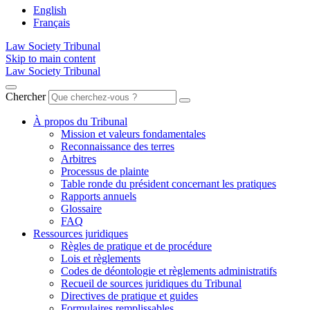
English
Français
Law Society Tribunal
Skip to main content
Law Society Tribunal
Chercher
À propos du Tribunal
Mission et valeurs fondamentales
Reconnaissance des terres
Arbitres
Processus de plainte
Table ronde du président concernant les pratiques
Rapports annuels
Glossaire
FAQ
Ressources juridiques
Règles de pratique et de procédure
Lois et règlements
Codes de déontologie et règlements administratifs
Recueil de sources juridiques du Tribunal
Directives de pratique et guides
Formulaires remplissables