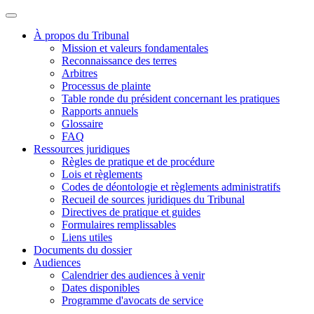
À propos du Tribunal
Mission et valeurs fondamentales
Reconnaissance des terres
Arbitres
Processus de plainte
Table ronde du président concernant les pratiques
Rapports annuels
Glossaire
FAQ
Ressources juridiques
Règles de pratique et de procédure
Lois et règlements
Codes de déontologie et règlements administratifs
Recueil de sources juridiques du Tribunal
Directives de pratique et guides
Formulaires remplissables
Liens utiles
Documents du dossier
Audiences
Calendrier des audiences à venir
Dates disponibles
Programme d'avocats de service