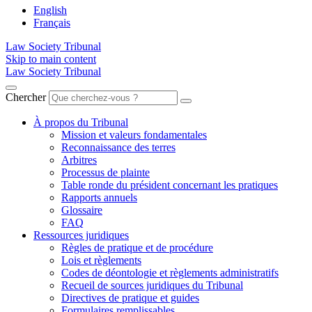
English
Français
Law Society Tribunal
Skip to main content
Law Society Tribunal
Chercher
À propos du Tribunal
Mission et valeurs fondamentales
Reconnaissance des terres
Arbitres
Processus de plainte
Table ronde du président concernant les pratiques
Rapports annuels
Glossaire
FAQ
Ressources juridiques
Règles de pratique et de procédure
Lois et règlements
Codes de déontologie et règlements administratifs
Recueil de sources juridiques du Tribunal
Directives de pratique et guides
Formulaires remplissables