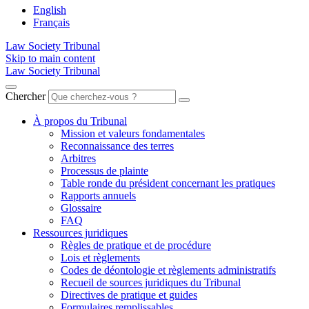
English
Français
Law Society Tribunal
Skip to main content
Law Society Tribunal
Chercher
À propos du Tribunal
Mission et valeurs fondamentales
Reconnaissance des terres
Arbitres
Processus de plainte
Table ronde du président concernant les pratiques
Rapports annuels
Glossaire
FAQ
Ressources juridiques
Règles de pratique et de procédure
Lois et règlements
Codes de déontologie et règlements administratifs
Recueil de sources juridiques du Tribunal
Directives de pratique et guides
Formulaires remplissables