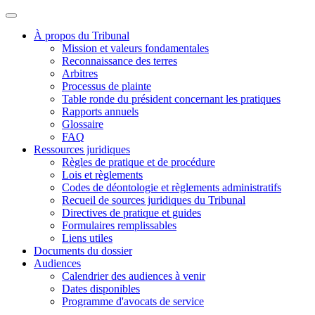
À propos du Tribunal
Mission et valeurs fondamentales
Reconnaissance des terres
Arbitres
Processus de plainte
Table ronde du président concernant les pratiques
Rapports annuels
Glossaire
FAQ
Ressources juridiques
Règles de pratique et de procédure
Lois et règlements
Codes de déontologie et règlements administratifs
Recueil de sources juridiques du Tribunal
Directives de pratique et guides
Formulaires remplissables
Liens utiles
Documents du dossier
Audiences
Calendrier des audiences à venir
Dates disponibles
Programme d'avocats de service