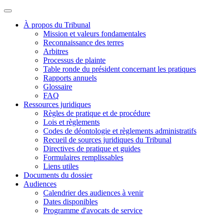
À propos du Tribunal
Mission et valeurs fondamentales
Reconnaissance des terres
Arbitres
Processus de plainte
Table ronde du président concernant les pratiques
Rapports annuels
Glossaire
FAQ
Ressources juridiques
Règles de pratique et de procédure
Lois et règlements
Codes de déontologie et règlements administratifs
Recueil de sources juridiques du Tribunal
Directives de pratique et guides
Formulaires remplissables
Liens utiles
Documents du dossier
Audiences
Calendrier des audiences à venir
Dates disponibles
Programme d'avocats de service