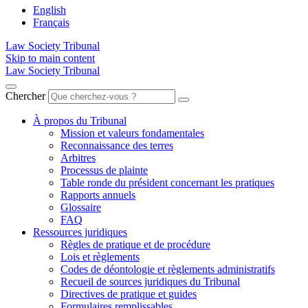
English
Français
Law Society Tribunal
Skip to main content
Law Society Tribunal
Chercher
À propos du Tribunal
Mission et valeurs fondamentales
Reconnaissance des terres
Arbitres
Processus de plainte
Table ronde du président concernant les pratiques
Rapports annuels
Glossaire
FAQ
Ressources juridiques
Règles de pratique et de procédure
Lois et règlements
Codes de déontologie et règlements administratifs
Recueil de sources juridiques du Tribunal
Directives de pratique et guides
Formulaires remplissables