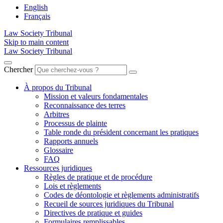
English
Français
Law Society Tribunal
Skip to main content
Law Society Tribunal
Chercher
À propos du Tribunal
Mission et valeurs fondamentales
Reconnaissance des terres
Arbitres
Processus de plainte
Table ronde du président concernant les pratiques
Rapports annuels
Glossaire
FAQ
Ressources juridiques
Règles de pratique et de procédure
Lois et règlements
Codes de déontologie et règlements administratifs
Recueil de sources juridiques du Tribunal
Directives de pratique et guides
Formulaires remplissables