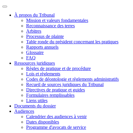
À propos du Tribunal
Mission et valeurs fondamentales
Reconnaissance des terres
Arbitres
Processus de plainte
Table ronde du président concernant les pratiques
Rapports annuels
Glossaire
FAQ
Ressources juridiques
Règles de pratique et de procédure
Lois et règlements
Codes de déontologie et règlements administratifs
Recueil de sources juridiques du Tribunal
Directives de pratique et guides
Formulaires remplissables
Liens utiles
Documents du dossier
Audiences
Calendrier des audiences à venir
Dates disponibles
Programme d'avocats de service