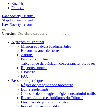
English
Français
Law Society Tribunal
Skip to main content
Law Society Tribunal
Chercher
À propos du Tribunal
Mission et valeurs fondamentales
Reconnaissance des terres
Arbitres
Processus de plainte
Table ronde du président concernant les pratiques
Rapports annuels
Glossaire
FAQ
Ressources juridiques
Règles de pratique et de procédure
Lois et règlements
Codes de déontologie et règlements administratifs
Recueil de sources juridiques du Tribunal
Directives de pratique et guides
Formulaires remplissables