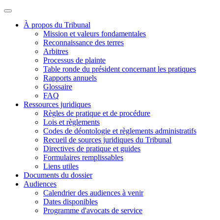
À propos du Tribunal
Mission et valeurs fondamentales
Reconnaissance des terres
Arbitres
Processus de plainte
Table ronde du président concernant les pratiques
Rapports annuels
Glossaire
FAQ
Ressources juridiques
Règles de pratique et de procédure
Lois et règlements
Codes de déontologie et règlements administratifs
Recueil de sources juridiques du Tribunal
Directives de pratique et guides
Formulaires remplissables
Liens utiles
Documents du dossier
Audiences
Calendrier des audiences à venir
Dates disponibles
Programme d'avocats de service