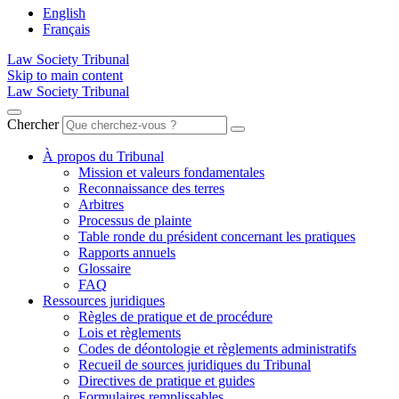
English
Français
Law Society Tribunal
Skip to main content
Law Society Tribunal
Chercher
À propos du Tribunal
Mission et valeurs fondamentales
Reconnaissance des terres
Arbitres
Processus de plainte
Table ronde du président concernant les pratiques
Rapports annuels
Glossaire
FAQ
Ressources juridiques
Règles de pratique et de procédure
Lois et règlements
Codes de déontologie et règlements administratifs
Recueil de sources juridiques du Tribunal
Directives de pratique et guides
Formulaires remplissables