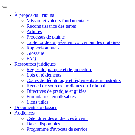
À propos du Tribunal
Mission et valeurs fondamentales
Reconnaissance des terres
Arbitres
Processus de plainte
Table ronde du président concernant les pratiques
Rapports annuels
Glossaire
FAQ
Ressources juridiques
Règles de pratique et de procédure
Lois et règlements
Codes de déontologie et règlements administratifs
Recueil de sources juridiques du Tribunal
Directives de pratique et guides
Formulaires remplissables
Liens utiles
Documents du dossier
Audiences
Calendrier des audiences à venir
Dates disponibles
Programme d'avocats de service