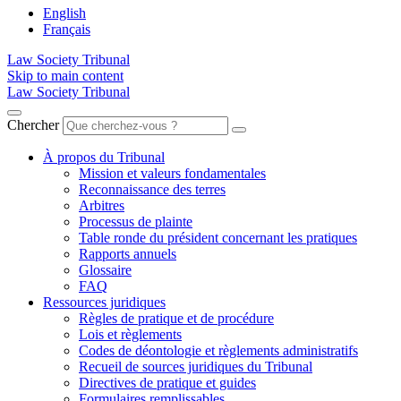
English
Français
Law Society Tribunal
Skip to main content
Law Society Tribunal
Chercher
À propos du Tribunal
Mission et valeurs fondamentales
Reconnaissance des terres
Arbitres
Processus de plainte
Table ronde du président concernant les pratiques
Rapports annuels
Glossaire
FAQ
Ressources juridiques
Règles de pratique et de procédure
Lois et règlements
Codes de déontologie et règlements administratifs
Recueil de sources juridiques du Tribunal
Directives de pratique et guides
Formulaires remplissables