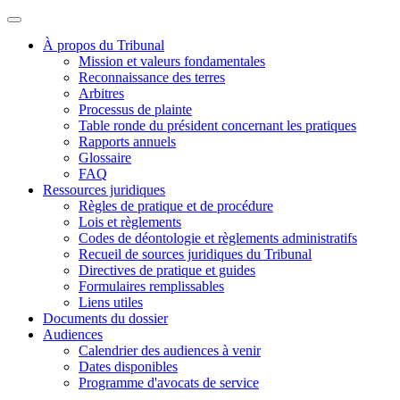
À propos du Tribunal
Mission et valeurs fondamentales
Reconnaissance des terres
Arbitres
Processus de plainte
Table ronde du président concernant les pratiques
Rapports annuels
Glossaire
FAQ
Ressources juridiques
Règles de pratique et de procédure
Lois et règlements
Codes de déontologie et règlements administratifs
Recueil de sources juridiques du Tribunal
Directives de pratique et guides
Formulaires remplissables
Liens utiles
Documents du dossier
Audiences
Calendrier des audiences à venir
Dates disponibles
Programme d'avocats de service