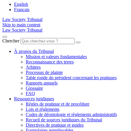
English
Français
Law Society Tribunal
Skip to main content
Law Society Tribunal
Chercher
À propos du Tribunal
Mission et valeurs fondamentales
Reconnaissance des terres
Arbitres
Processus de plainte
Table ronde du président concernant les pratiques
Rapports annuels
Glossaire
FAQ
Ressources juridiques
Règles de pratique et de procédure
Lois et règlements
Codes de déontologie et règlements administratifs
Recueil de sources juridiques du Tribunal
Directives de pratique et guides
Formulaires remplissables