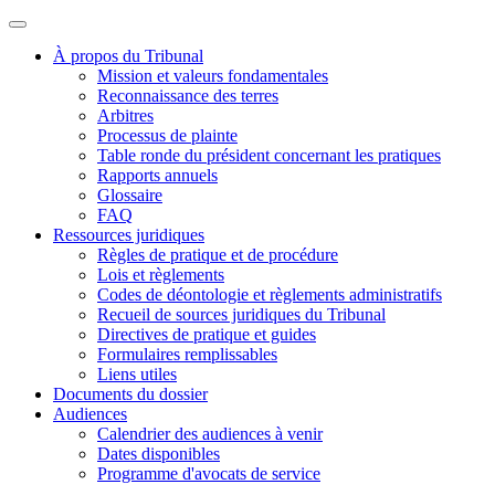
À propos du Tribunal
Mission et valeurs fondamentales
Reconnaissance des terres
Arbitres
Processus de plainte
Table ronde du président concernant les pratiques
Rapports annuels
Glossaire
FAQ
Ressources juridiques
Règles de pratique et de procédure
Lois et règlements
Codes de déontologie et règlements administratifs
Recueil de sources juridiques du Tribunal
Directives de pratique et guides
Formulaires remplissables
Liens utiles
Documents du dossier
Audiences
Calendrier des audiences à venir
Dates disponibles
Programme d'avocats de service