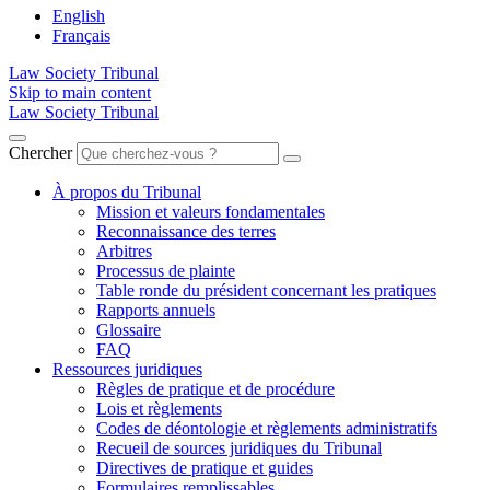
English
Français
Law Society Tribunal
Skip to main content
Law Society Tribunal
Chercher
À propos du Tribunal
Mission et valeurs fondamentales
Reconnaissance des terres
Arbitres
Processus de plainte
Table ronde du président concernant les pratiques
Rapports annuels
Glossaire
FAQ
Ressources juridiques
Règles de pratique et de procédure
Lois et règlements
Codes de déontologie et règlements administratifs
Recueil de sources juridiques du Tribunal
Directives de pratique et guides
Formulaires remplissables