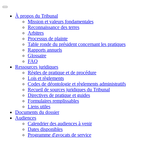
À propos du Tribunal
Mission et valeurs fondamentales
Reconnaissance des terres
Arbitres
Processus de plainte
Table ronde du président concernant les pratiques
Rapports annuels
Glossaire
FAQ
Ressources juridiques
Règles de pratique et de procédure
Lois et règlements
Codes de déontologie et règlements administratifs
Recueil de sources juridiques du Tribunal
Directives de pratique et guides
Formulaires remplissables
Liens utiles
Documents du dossier
Audiences
Calendrier des audiences à venir
Dates disponibles
Programme d'avocats de service