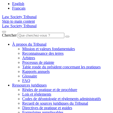
English
Français
Law Society Tribunal
Skip to main content
Law Society Tribunal
Chercher
À propos du Tribunal
Mission et valeurs fondamentales
Reconnaissance des terres
Arbitres
Processus de plainte
Table ronde du président concernant les pratiques
Rapports annuels
Glossaire
FAQ
Ressources juridiques
Règles de pratique et de procédure
Lois et règlements
Codes de déontologie et règlements administratifs
Recueil de sources juridiques du Tribunal
Directives de pratique et guides
Formulaires remplissables