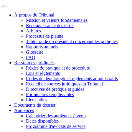
À propos du Tribunal
Mission et valeurs fondamentales
Reconnaissance des terres
Arbitres
Processus de plainte
Table ronde du président concernant les pratiques
Rapports annuels
Glossaire
FAQ
Ressources juridiques
Règles de pratique et de procédure
Lois et règlements
Codes de déontologie et règlements administratifs
Recueil de sources juridiques du Tribunal
Directives de pratique et guides
Formulaires remplissables
Liens utiles
Documents du dossier
Audiences
Calendrier des audiences à venir
Dates disponibles
Programme d'avocats de service