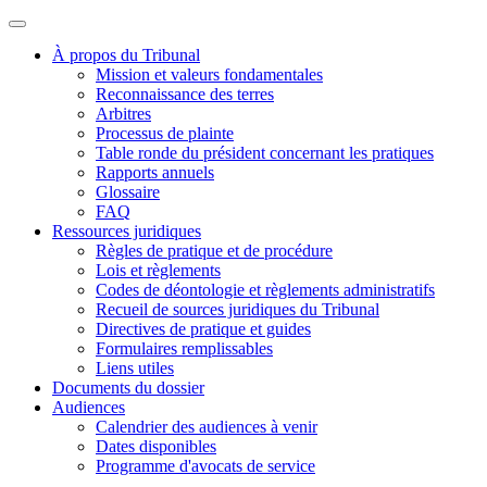
À propos du Tribunal
Mission et valeurs fondamentales
Reconnaissance des terres
Arbitres
Processus de plainte
Table ronde du président concernant les pratiques
Rapports annuels
Glossaire
FAQ
Ressources juridiques
Règles de pratique et de procédure
Lois et règlements
Codes de déontologie et règlements administratifs
Recueil de sources juridiques du Tribunal
Directives de pratique et guides
Formulaires remplissables
Liens utiles
Documents du dossier
Audiences
Calendrier des audiences à venir
Dates disponibles
Programme d'avocats de service