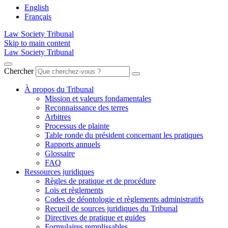
English
Français
Law Society Tribunal
Skip to main content
Law Society Tribunal
Chercher
À propos du Tribunal
Mission et valeurs fondamentales
Reconnaissance des terres
Arbitres
Processus de plainte
Table ronde du président concernant les pratiques
Rapports annuels
Glossaire
FAQ
Ressources juridiques
Règles de pratique et de procédure
Lois et règlements
Codes de déontologie et règlements administratifs
Recueil de sources juridiques du Tribunal
Directives de pratique et guides
Formulaires remplissables