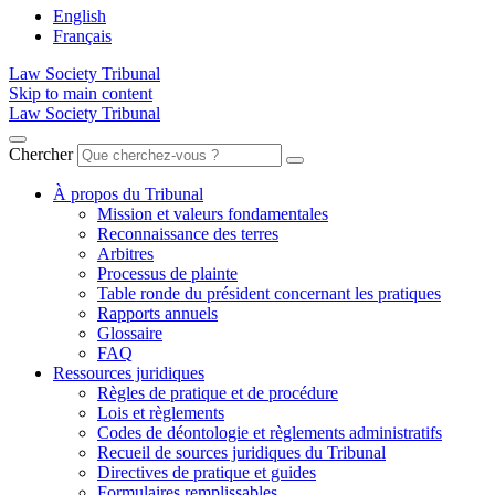
English
Français
Law Society Tribunal
Skip to main content
Law Society Tribunal
Chercher
À propos du Tribunal
Mission et valeurs fondamentales
Reconnaissance des terres
Arbitres
Processus de plainte
Table ronde du président concernant les pratiques
Rapports annuels
Glossaire
FAQ
Ressources juridiques
Règles de pratique et de procédure
Lois et règlements
Codes de déontologie et règlements administratifs
Recueil de sources juridiques du Tribunal
Directives de pratique et guides
Formulaires remplissables