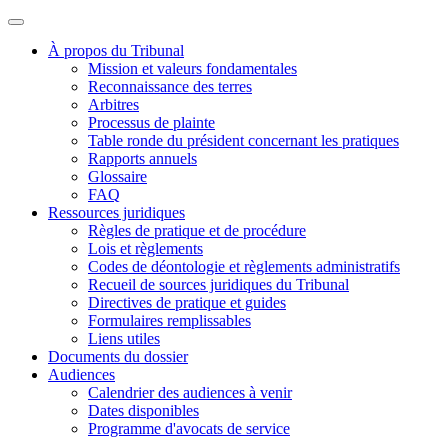
À propos du Tribunal
Mission et valeurs fondamentales
Reconnaissance des terres
Arbitres
Processus de plainte
Table ronde du président concernant les pratiques
Rapports annuels
Glossaire
FAQ
Ressources juridiques
Règles de pratique et de procédure
Lois et règlements
Codes de déontologie et règlements administratifs
Recueil de sources juridiques du Tribunal
Directives de pratique et guides
Formulaires remplissables
Liens utiles
Documents du dossier
Audiences
Calendrier des audiences à venir
Dates disponibles
Programme d'avocats de service