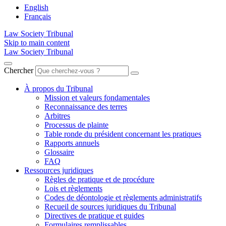
English
Français
Law Society Tribunal
Skip to main content
Law Society Tribunal
Chercher
À propos du Tribunal
Mission et valeurs fondamentales
Reconnaissance des terres
Arbitres
Processus de plainte
Table ronde du président concernant les pratiques
Rapports annuels
Glossaire
FAQ
Ressources juridiques
Règles de pratique et de procédure
Lois et règlements
Codes de déontologie et règlements administratifs
Recueil de sources juridiques du Tribunal
Directives de pratique et guides
Formulaires remplissables