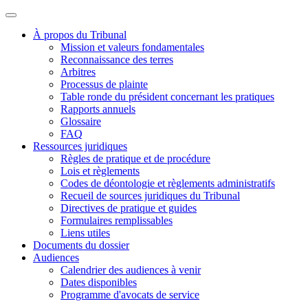
À propos du Tribunal
Mission et valeurs fondamentales
Reconnaissance des terres
Arbitres
Processus de plainte
Table ronde du président concernant les pratiques
Rapports annuels
Glossaire
FAQ
Ressources juridiques
Règles de pratique et de procédure
Lois et règlements
Codes de déontologie et règlements administratifs
Recueil de sources juridiques du Tribunal
Directives de pratique et guides
Formulaires remplissables
Liens utiles
Documents du dossier
Audiences
Calendrier des audiences à venir
Dates disponibles
Programme d'avocats de service