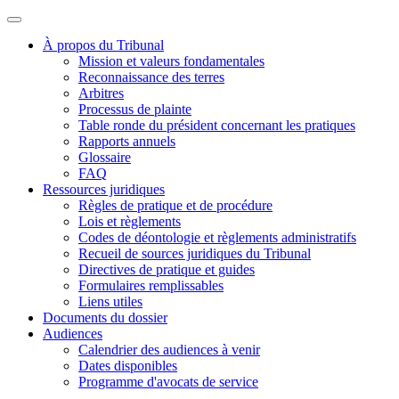
À propos du Tribunal
Mission et valeurs fondamentales
Reconnaissance des terres
Arbitres
Processus de plainte
Table ronde du président concernant les pratiques
Rapports annuels
Glossaire
FAQ
Ressources juridiques
Règles de pratique et de procédure
Lois et règlements
Codes de déontologie et règlements administratifs
Recueil de sources juridiques du Tribunal
Directives de pratique et guides
Formulaires remplissables
Liens utiles
Documents du dossier
Audiences
Calendrier des audiences à venir
Dates disponibles
Programme d'avocats de service