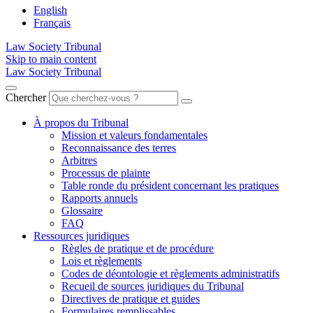
English
Français
Law Society Tribunal
Skip to main content
Law Society Tribunal
Chercher
À propos du Tribunal
Mission et valeurs fondamentales
Reconnaissance des terres
Arbitres
Processus de plainte
Table ronde du président concernant les pratiques
Rapports annuels
Glossaire
FAQ
Ressources juridiques
Règles de pratique et de procédure
Lois et règlements
Codes de déontologie et règlements administratifs
Recueil de sources juridiques du Tribunal
Directives de pratique et guides
Formulaires remplissables