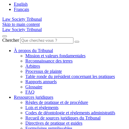
English
Français
Law Society Tribunal
Skip to main content
Law Society Tribunal
Chercher
À propos du Tribunal
Mission et valeurs fondamentales
Reconnaissance des terres
Arbitres
Processus de plainte
Table ronde du président concernant les pratiques
Rapports annuels
Glossaire
FAQ
Ressources juridiques
Règles de pratique et de procédure
Lois et règlements
Codes de déontologie et règlements administratifs
Recueil de sources juridiques du Tribunal
Directives de pratique et guides
Formulaires remplissables