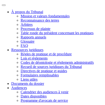
À propos du Tribunal
Mission et valeurs fondamentales
Reconnaissance des terres
Arbitres
Processus de plainte
Table ronde du président concernant les pratiques
Rapports annuels
Glossaire
FAQ
Ressources juridiques
Règles de pratique et de procédure
Lois et règlements
Codes de déontologie et règlements administratifs
Recueil de sources juridiques du Tribunal
Directives de pratique et guides
Formulaires remplissables
Liens utiles
Documents du dossier
Audiences
Calendrier des audiences à venir
Dates disponibles
Programme d'avocats de service