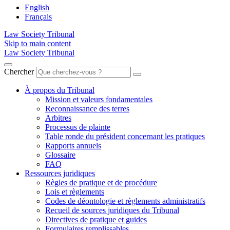
English
Français
Law Society Tribunal
Skip to main content
Law Society Tribunal
Chercher
À propos du Tribunal
Mission et valeurs fondamentales
Reconnaissance des terres
Arbitres
Processus de plainte
Table ronde du président concernant les pratiques
Rapports annuels
Glossaire
FAQ
Ressources juridiques
Règles de pratique et de procédure
Lois et règlements
Codes de déontologie et règlements administratifs
Recueil de sources juridiques du Tribunal
Directives de pratique et guides
Formulaires remplissables