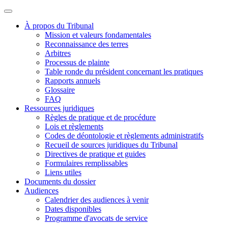
À propos du Tribunal
Mission et valeurs fondamentales
Reconnaissance des terres
Arbitres
Processus de plainte
Table ronde du président concernant les pratiques
Rapports annuels
Glossaire
FAQ
Ressources juridiques
Règles de pratique et de procédure
Lois et règlements
Codes de déontologie et règlements administratifs
Recueil de sources juridiques du Tribunal
Directives de pratique et guides
Formulaires remplissables
Liens utiles
Documents du dossier
Audiences
Calendrier des audiences à venir
Dates disponibles
Programme d'avocats de service