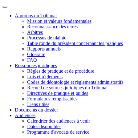
À propos du Tribunal
Mission et valeurs fondamentales
Reconnaissance des terres
Arbitres
Processus de plainte
Table ronde du président concernant les pratiques
Rapports annuels
Glossaire
FAQ
Ressources juridiques
Règles de pratique et de procédure
Lois et règlements
Codes de déontologie et règlements administratifs
Recueil de sources juridiques du Tribunal
Directives de pratique et guides
Formulaires remplissables
Liens utiles
Documents du dossier
Audiences
Calendrier des audiences à venir
Dates disponibles
Programme d'avocats de service