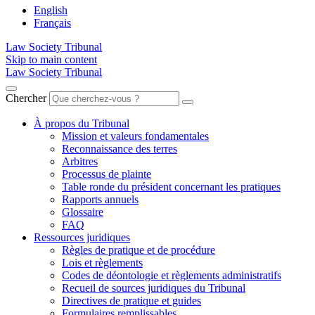
English
Français
Law Society Tribunal
Skip to main content
Law Society Tribunal
Chercher
À propos du Tribunal
Mission et valeurs fondamentales
Reconnaissance des terres
Arbitres
Processus de plainte
Table ronde du président concernant les pratiques
Rapports annuels
Glossaire
FAQ
Ressources juridiques
Règles de pratique et de procédure
Lois et règlements
Codes de déontologie et règlements administratifs
Recueil de sources juridiques du Tribunal
Directives de pratique et guides
Formulaires remplissables