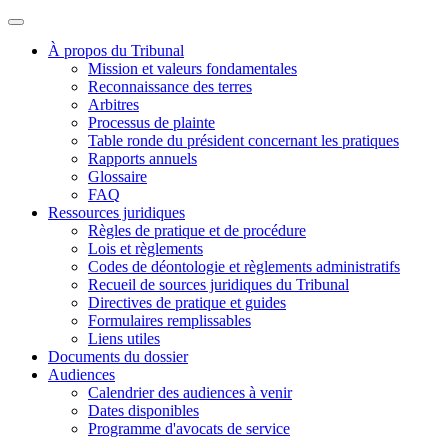
À propos du Tribunal
Mission et valeurs fondamentales
Reconnaissance des terres
Arbitres
Processus de plainte
Table ronde du président concernant les pratiques
Rapports annuels
Glossaire
FAQ
Ressources juridiques
Règles de pratique et de procédure
Lois et règlements
Codes de déontologie et règlements administratifs
Recueil de sources juridiques du Tribunal
Directives de pratique et guides
Formulaires remplissables
Liens utiles
Documents du dossier
Audiences
Calendrier des audiences à venir
Dates disponibles
Programme d'avocats de service