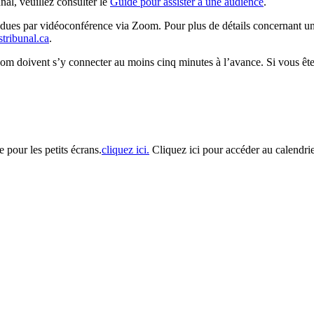
al, veuillez consulter le
Guide pour assister à une audience
.
ndues par vidéoconférence via Zoom. Pour plus de détails concernant une
s
tribunal
.ca
.
om doivent s’y connecter au moins cinq minutes à l’avance. Si vous êtes
 pour les petits écrans.
cliquez ici.
Cliquez ici pour accéder au calendrie