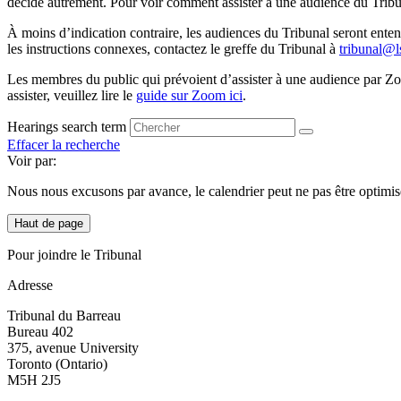
décide autrement. Pour voir comment assister à une audience du Tribun
À moins d’indication contraire, les audiences du Tribunal seront ente
les instructions connexes, contactez le greffe du Tribunal à
tribunal@l
Les membres du public qui prévoient d’assister à une audience par Zo
assister, veuillez lire le
guide sur Zoom ici
.
Hearings search term
Effacer la recherche
Voir par:
Nous nous excusons par avance, le calendrier peut ne pas être optimise
Haut de page
Pour joindre le Tribunal
Adresse
Tribunal du Barreau
Bureau 402
375, avenue University
Toronto (Ontario)
M5H 2J5