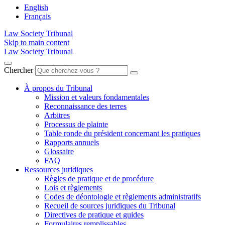
English
Français
Law Society Tribunal
Skip to main content
Law Society Tribunal
Chercher
À propos du Tribunal
Mission et valeurs fondamentales
Reconnaissance des terres
Arbitres
Processus de plainte
Table ronde du président concernant les pratiques
Rapports annuels
Glossaire
FAQ
Ressources juridiques
Règles de pratique et de procédure
Lois et règlements
Codes de déontologie et règlements administratifs
Recueil de sources juridiques du Tribunal
Directives de pratique et guides
Formulaires remplissables