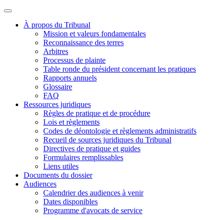
À propos du Tribunal
Mission et valeurs fondamentales
Reconnaissance des terres
Arbitres
Processus de plainte
Table ronde du président concernant les pratiques
Rapports annuels
Glossaire
FAQ
Ressources juridiques
Règles de pratique et de procédure
Lois et règlements
Codes de déontologie et règlements administratifs
Recueil de sources juridiques du Tribunal
Directives de pratique et guides
Formulaires remplissables
Liens utiles
Documents du dossier
Audiences
Calendrier des audiences à venir
Dates disponibles
Programme d'avocats de service