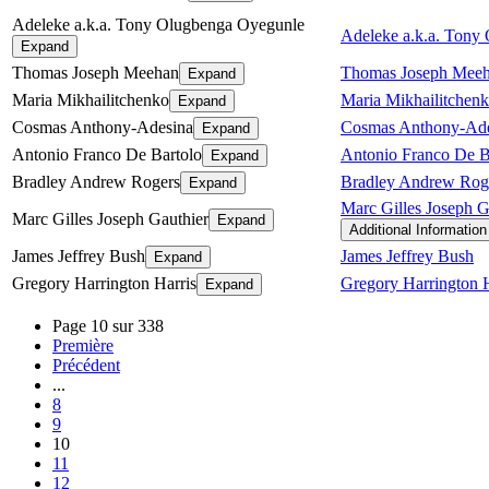
Adeleke a.k.a. Tony Olugbenga Oyegunle
Adeleke a.k.a. Tony
Expand
Thomas Joseph Meehan
Thomas Joseph Mee
Expand
Maria Mikhailitchenko
Maria Mikhailitchen
Expand
Cosmas Anthony-Adesina
Cosmas Anthony-Ade
Expand
Antonio Franco De Bartolo
Antonio Franco De B
Expand
Bradley Andrew Rogers
Bradley Andrew Rog
Expand
Marc Gilles Joseph G
Marc Gilles Joseph Gauthier
Expand
Additional Information
James Jeffrey Bush
James Jeffrey Bush
Expand
Gregory Harrington Harris
Gregory Harrington H
Expand
Page 10 sur 338
Première
Précédent
...
8
9
10
11
12