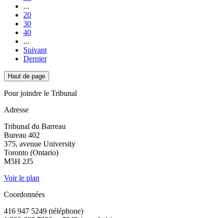
...
20
30
40
...
Suivant
Dernier
Haut de page
Pour joindre le Tribunal
Adresse
Tribunal du Barreau
Bureau 402
375, avenue University
Toronto (Ontario)
M5H 2J5
Voir le plan
Coordonnées
416 947 5249 (téléphone)