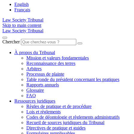
English
Français
Law Society Tribunal
Skip to main content
Law Society Tribunal
Chercher
À propos du Tribunal
Mission et valeurs fondamentales
Reconnaissance des terres
Arbitres
Processus de plainte
Table ronde du président concernant les pratiques
Rapports annuels
Glossaire
FAQ
Ressources juridiques
Règles de pratique et de procédure
Lois et règlements
Codes de déontologie et règlements administratifs
Recueil de sources juridiques du Tribunal
Directives de pratique et guides
Formulaires remplissables