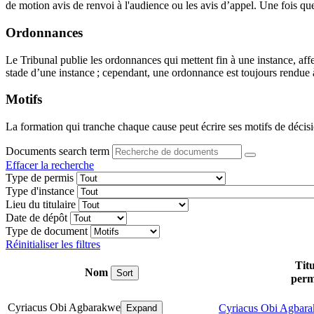
de motion avis de renvoi à l'audience ou les avis d’appel. Une fois que 
Ordonnances
Le Tribunal publie les ordonnances qui mettent fin à une instance, aff
stade d’une instance ; cependant, une ordonnance est toujours rendue à 
Motifs
La formation qui tranche chaque cause peut écrire ses motifs de décisi
Documents search term
Effacer la recherche
Type de permis
Type d'instance
Lieu du titulaire
Date de dépôt
Type de document
Réinitialiser les filtres
Titu
Nom
Sort
perm
Cyriacus Obi Agbarakwe
Cyriacus Obi Agbar
Expand