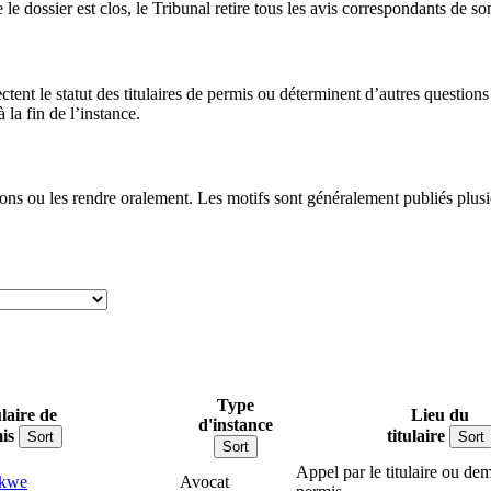
le dossier est clos, le Tribunal retire tous les avis correspondants de so
ectent le statut des titulaires de permis ou déterminent d’autres questi
la fin de l’instance.
ons ou les rendre oralement. Les motifs sont généralement publiés plusie
Type
laire de
Lieu du
d'instance
is
titulaire
Sort
Sort
Sort
Appel par le titulaire ou d
akwe
Avocat