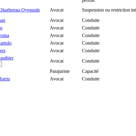
permis
 Olugbenga Oyegunle
Avocat
Suspension ou restriction int
han
Avocat
Conduite
ko
Avocat
Conduite
sina
Avocat
Conduite
artolo
Avocat
Conduite
ers
Avocat
Conduite
authier
Avocat
Conduite
Parajuriste
Capacité
arris
Avocat
Conduite