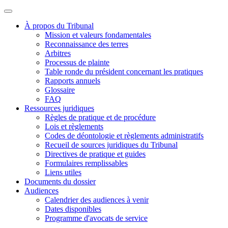
À propos du Tribunal
Mission et valeurs fondamentales
Reconnaissance des terres
Arbitres
Processus de plainte
Table ronde du président concernant les pratiques
Rapports annuels
Glossaire
FAQ
Ressources juridiques
Règles de pratique et de procédure
Lois et règlements
Codes de déontologie et règlements administratifs
Recueil de sources juridiques du Tribunal
Directives de pratique et guides
Formulaires remplissables
Liens utiles
Documents du dossier
Audiences
Calendrier des audiences à venir
Dates disponibles
Programme d'avocats de service