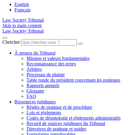
English
Français
Law Society Tribunal
Skip to main content
Law Society Tribunal
Chercher
À propos du Tribunal
Mission et valeurs fondamentales
Reconnaissance des terres
Arbitres
Processus de plainte
Table ronde du président concernant les pratiques
Rapports annuels
Glossaire
FAQ
Ressources juridiques
Règles de pratique et de procédure
Lois et règlements
Codes de déontologie et règlements administratifs
Recueil de sources juridiques du Tribunal
Directives de pratique et guides
Formulaires remplissables