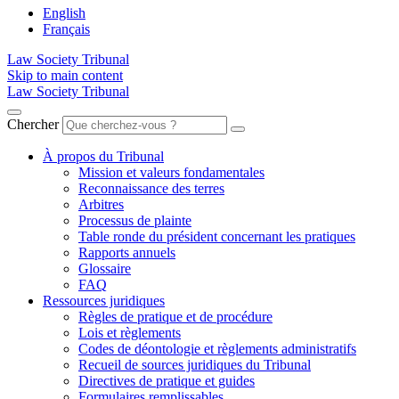
English
Français
Law Society Tribunal
Skip to main content
Law Society Tribunal
Chercher
À propos du Tribunal
Mission et valeurs fondamentales
Reconnaissance des terres
Arbitres
Processus de plainte
Table ronde du président concernant les pratiques
Rapports annuels
Glossaire
FAQ
Ressources juridiques
Règles de pratique et de procédure
Lois et règlements
Codes de déontologie et règlements administratifs
Recueil de sources juridiques du Tribunal
Directives de pratique et guides
Formulaires remplissables