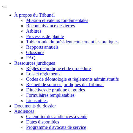
À propos du Tribunal
Mission et valeurs fondamentales
Reconnaissance des terres
Arbitres
Processus de plainte
Table ronde du président concernant les pratiques
Rapports annuels
Glossaire
FAQ
Ressources juridiques
Règles de pratique et de procédure
Lois et règlements
Codes de déontologie et règlements administratifs
Recueil de sources juridiques du Tribunal
Directives de pratique et guides
Formulaires remplissables
Liens utiles
Documents du dossier
Audiences
Calendrier des audiences à venir
Dates disponibles
Programme d'avocats de service