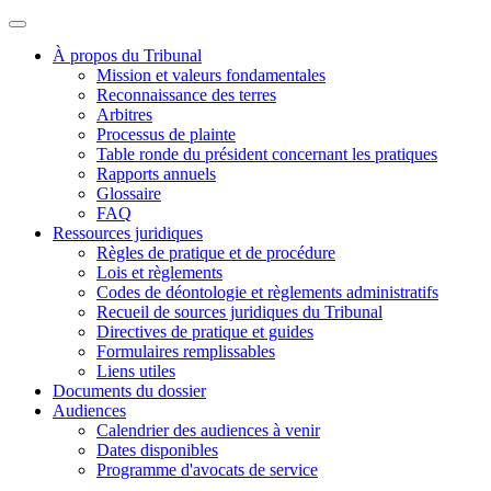
À propos du Tribunal
Mission et valeurs fondamentales
Reconnaissance des terres
Arbitres
Processus de plainte
Table ronde du président concernant les pratiques
Rapports annuels
Glossaire
FAQ
Ressources juridiques
Règles de pratique et de procédure
Lois et règlements
Codes de déontologie et règlements administratifs
Recueil de sources juridiques du Tribunal
Directives de pratique et guides
Formulaires remplissables
Liens utiles
Documents du dossier
Audiences
Calendrier des audiences à venir
Dates disponibles
Programme d'avocats de service