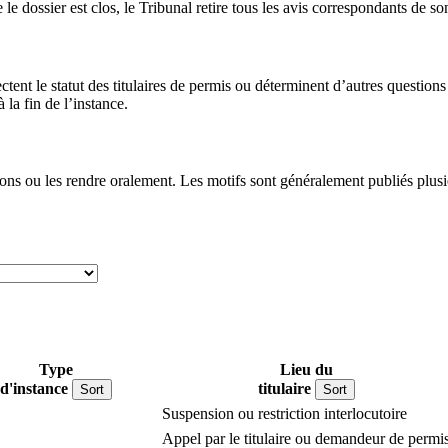
le dossier est clos, le Tribunal retire tous les avis correspondants de so
ectent le statut des titulaires de permis ou déterminent d’autres questi
la fin de l’instance.
ons ou les rendre oralement. Les motifs sont généralement publiés plusie
Type
Lieu du
d'instance
titulaire
Sort
Sort
Suspension ou restriction interlocutoire
Appel par le titulaire ou demandeur de permi