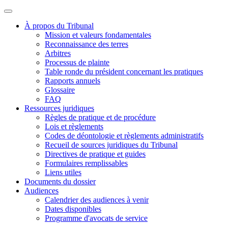
À propos du Tribunal
Mission et valeurs fondamentales
Reconnaissance des terres
Arbitres
Processus de plainte
Table ronde du président concernant les pratiques
Rapports annuels
Glossaire
FAQ
Ressources juridiques
Règles de pratique et de procédure
Lois et règlements
Codes de déontologie et règlements administratifs
Recueil de sources juridiques du Tribunal
Directives de pratique et guides
Formulaires remplissables
Liens utiles
Documents du dossier
Audiences
Calendrier des audiences à venir
Dates disponibles
Programme d'avocats de service