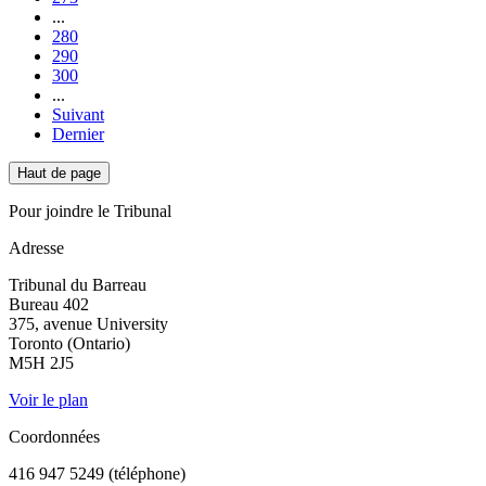
...
280
290
300
...
Suivant
Dernier
Haut de page
Pour joindre le Tribunal
Adresse
Tribunal du Barreau
Bureau 402
375, avenue University
Toronto (Ontario)
M5H 2J5
Voir le plan
Coordonnées
416 947 5249 (téléphone)