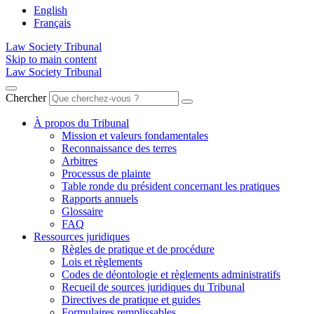
English
Français
Law Society Tribunal
Skip to main content
Law Society Tribunal
Chercher
À propos du Tribunal
Mission et valeurs fondamentales
Reconnaissance des terres
Arbitres
Processus de plainte
Table ronde du président concernant les pratiques
Rapports annuels
Glossaire
FAQ
Ressources juridiques
Règles de pratique et de procédure
Lois et règlements
Codes de déontologie et règlements administratifs
Recueil de sources juridiques du Tribunal
Directives de pratique et guides
Formulaires remplissables