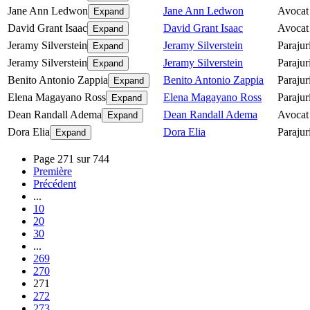
Jane Ann Ledwon
Jane Ann Ledwon
Avocat
Expand
David Grant Isaac
David Grant Isaac
Avocat
Expand
Jeramy Silverstein
Jeramy Silverstein
Parajur
Expand
Jeramy Silverstein
Jeramy Silverstein
Parajur
Expand
Benito Antonio Zappia
Benito Antonio Zappia
Parajur
Expand
Elena Magayano Ross
Elena Magayano Ross
Parajur
Expand
Dean Randall Adema
Dean Randall Adema
Avocat
Expand
Dora Elia
Dora Elia
Parajur
Expand
Page 271 sur 744
Première
Précédent
...
10
20
30
...
269
270
271
272
273