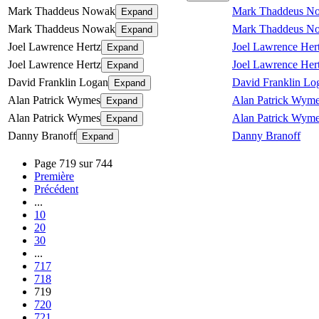
Mark Thaddeus Nowak
Mark Thaddeus N
Expand
Mark Thaddeus Nowak
Mark Thaddeus N
Expand
Joel Lawrence Hertz
Joel Lawrence Her
Expand
Joel Lawrence Hertz
Joel Lawrence Her
Expand
David Franklin Logan
David Franklin Lo
Expand
Alan Patrick Wymes
Alan Patrick Wym
Expand
Alan Patrick Wymes
Alan Patrick Wym
Expand
Danny Branoff
Danny Branoff
Expand
Page 719 sur 744
Première
Précédent
...
10
20
30
...
717
718
719
720
721