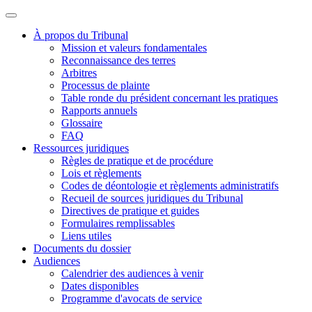
À propos du Tribunal
Mission et valeurs fondamentales
Reconnaissance des terres
Arbitres
Processus de plainte
Table ronde du président concernant les pratiques
Rapports annuels
Glossaire
FAQ
Ressources juridiques
Règles de pratique et de procédure
Lois et règlements
Codes de déontologie et règlements administratifs
Recueil de sources juridiques du Tribunal
Directives de pratique et guides
Formulaires remplissables
Liens utiles
Documents du dossier
Audiences
Calendrier des audiences à venir
Dates disponibles
Programme d'avocats de service