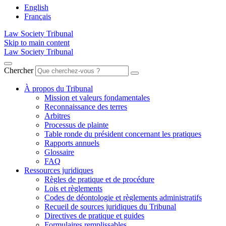
English
Français
Law Society Tribunal
Skip to main content
Law Society Tribunal
Chercher
À propos du Tribunal
Mission et valeurs fondamentales
Reconnaissance des terres
Arbitres
Processus de plainte
Table ronde du président concernant les pratiques
Rapports annuels
Glossaire
FAQ
Ressources juridiques
Règles de pratique et de procédure
Lois et règlements
Codes de déontologie et règlements administratifs
Recueil de sources juridiques du Tribunal
Directives de pratique et guides
Formulaires remplissables