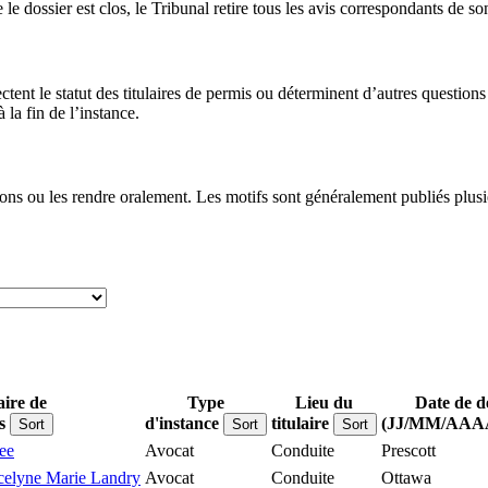
le dossier est clos, le Tribunal retire tous les avis correspondants de so
ectent le statut des titulaires de permis ou déterminent d’autres questi
la fin de l’instance.
ons ou les rendre oralement. Les motifs sont généralement publiés plusie
aire de
Type
Lieu du
Date de d
s
d'instance
titulaire
(JJ/MM/AAA
Sort
Sort
Sort
ee
Avocat
Conduite
Prescott
ocelyne Marie Landry
Avocat
Conduite
Ottawa