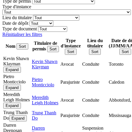
Type de permis
Type d'instance
Lieu du titulaire
Date de dépôt
Type de document
Réinitialiser les filtres
Type
Lieu du
Date de d
Titulaire de
d'instance
titulaire
(JJ/MM/A
Nom
Sort
permis
Sort
Sort
Sort
Sort
Kevin Shawn
Kevin Shawn
Klayman
Avocat
Conduite
Toronto
Klayman
Expand
Pietro
Pietro
Monticciolo
Parajuriste
Conduite
Caledon
Monticciolo
Expand
Meredith
Meredith
Leigh Holmes
Avocat
Conduite
Abbotsford,
Leigh Holmes
Expand
Trung Thanh
Trung Thanh
Parajuriste
Conduite
Mississauga
Do
Do
Expand
Darren
Darren
Suspension
Deenosan