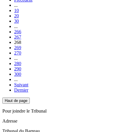
...
10
20
30
...
266
267
268
269
270
...
280
290
300
...
Suivant
Dernier
Haut de page
Pour joindre le Tribunal
Adresse
Tribunal du Barreau