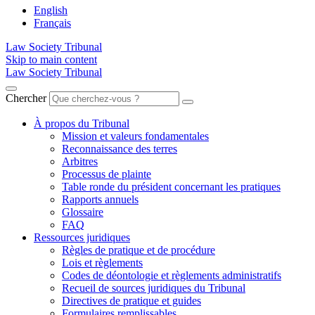
English
Français
Law Society Tribunal
Skip to main content
Law Society Tribunal
Chercher
À propos du Tribunal
Mission et valeurs fondamentales
Reconnaissance des terres
Arbitres
Processus de plainte
Table ronde du président concernant les pratiques
Rapports annuels
Glossaire
FAQ
Ressources juridiques
Règles de pratique et de procédure
Lois et règlements
Codes de déontologie et règlements administratifs
Recueil de sources juridiques du Tribunal
Directives de pratique et guides
Formulaires remplissables