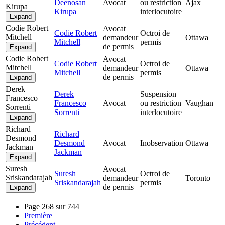
Deenosan
Avocat
ou restriction
Ajax
Kirupa
Kirupa
interlocutoire
Expand
Codie Robert
Avocat
Codie Robert
Octroi de
Mitchell
demandeur
Ottawa
Mitchell
permis
de permis
Expand
Codie Robert
Avocat
Codie Robert
Octroi de
Mitchell
demandeur
Ottawa
Mitchell
permis
de permis
Expand
Derek
Derek
Suspension
Francesco
Francesco
Avocat
ou restriction
Vaughan
Sorrenti
Sorrenti
interlocutoire
Expand
Richard
Richard
Desmond
Desmond
Avocat
Inobservation
Ottawa
Jackman
Jackman
Expand
Suresh
Avocat
Suresh
Octroi de
Sriskandarajah
demandeur
Toronto
Sriskandarajah
permis
de permis
Expand
Page 268 sur 744
Première
Précédent