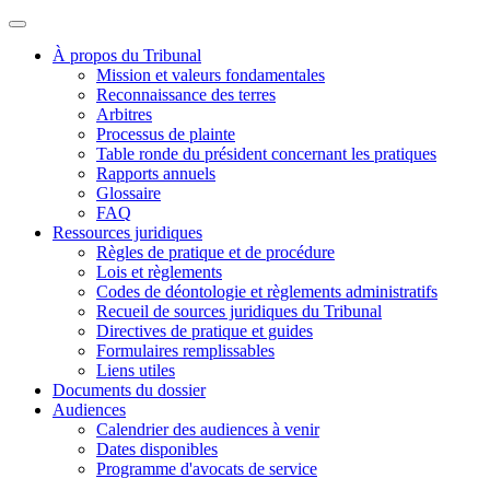
À propos du Tribunal
Mission et valeurs fondamentales
Reconnaissance des terres
Arbitres
Processus de plainte
Table ronde du président concernant les pratiques
Rapports annuels
Glossaire
FAQ
Ressources juridiques
Règles de pratique et de procédure
Lois et règlements
Codes de déontologie et règlements administratifs
Recueil de sources juridiques du Tribunal
Directives de pratique et guides
Formulaires remplissables
Liens utiles
Documents du dossier
Audiences
Calendrier des audiences à venir
Dates disponibles
Programme d'avocats de service