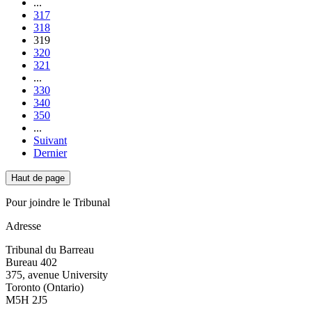
...
317
318
319
320
321
...
330
340
350
...
Suivant
Dernier
Haut de page
Pour joindre le Tribunal
Adresse
Tribunal du Barreau
Bureau 402
375, avenue University
Toronto (Ontario)
M5H 2J5