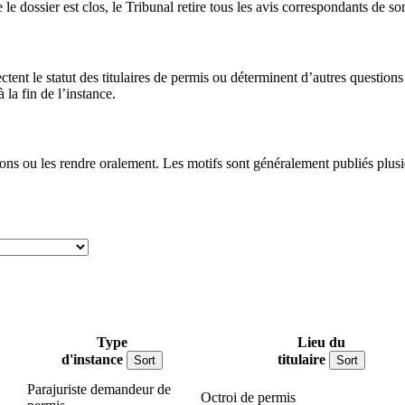
le dossier est clos, le Tribunal retire tous les avis correspondants de so
ectent le statut des titulaires de permis ou déterminent d’autres questi
la fin de l’instance.
ons ou les rendre oralement. Les motifs sont généralement publiés plusie
Type
Lieu du
d'instance
titulaire
Sort
Sort
Parajuriste demandeur de
Octroi de permis