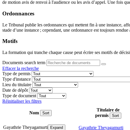
de motion avis de renvoi à l'audience ou les avis d’appel. Une fois que 
Ordonnances
Le Tribunal publie les ordonnances qui mettent fin à une instance, aff
stade d’une instance ; cependant, une ordonnance est toujours rendue à 
Motifs
La formation qui tranche chaque cause peut écrire ses motifs de décisi
Documents search term
Effacer la recherche
Type de permis
Type d'instance
Lieu du titulaire
Date de dépôt
Type de document
Réinitialiser les filtres
Titulaire de
Nom
Sort
permis
Sort
Gayathrie Theyagamurti
Gayathrie Theyagamurti
Expand