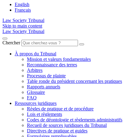
English
Français
Law Society Tribunal
Skip to main content
Law Society Tribunal
Chercher
À propos du Tribunal
Mission et valeurs fondamentales
Reconnaissance des terres
Arbitres
Processus de plainte
Table ronde du président concernant les pratiques
Rapports annuels
Glossaire
FAQ
Ressources juridiques
Règles de pratique et de procédure
Lois et règlements
Codes de déontologie et règlements administratifs
Recueil de sources juridiques du Tribunal
Directives de pratique et guides
Formulaires remplissables