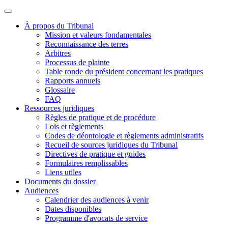
À propos du Tribunal
Mission et valeurs fondamentales
Reconnaissance des terres
Arbitres
Processus de plainte
Table ronde du président concernant les pratiques
Rapports annuels
Glossaire
FAQ
Ressources juridiques
Règles de pratique et de procédure
Lois et règlements
Codes de déontologie et règlements administratifs
Recueil de sources juridiques du Tribunal
Directives de pratique et guides
Formulaires remplissables
Liens utiles
Documents du dossier
Audiences
Calendrier des audiences à venir
Dates disponibles
Programme d'avocats de service