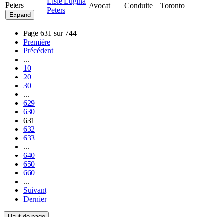
Elsie Eugina
Peters
Avocat
Conduite
Toronto
Peters
Expand
Page 631 sur 744
Première
Précédent
...
10
20
30
...
629
630
631
632
633
...
640
650
660
...
Suivant
Dernier
Haut de page