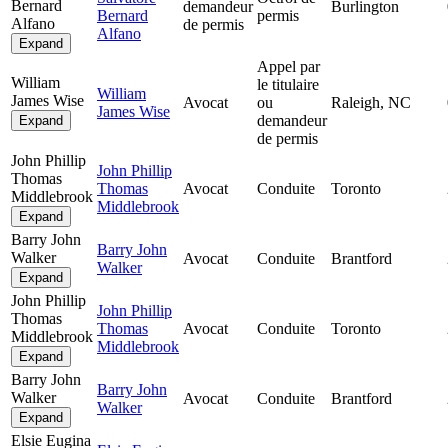
Bernard
demandeur
Burlington
Bernard
permis
Alfano
de permis
Alfano
Expand
Appel par
William
le titulaire
William
James Wise
Avocat
ou
Raleigh, NC
James Wise
demandeur
Expand
de permis
John Phillip
John Phillip
Thomas
Thomas
Avocat
Conduite
Toronto
Middlebrook
Middlebrook
Expand
Barry John
Barry John
Walker
Avocat
Conduite
Brantford
Walker
Expand
John Phillip
John Phillip
Thomas
Thomas
Avocat
Conduite
Toronto
Middlebrook
Middlebrook
Expand
Barry John
Barry John
Walker
Avocat
Conduite
Brantford
Walker
Expand
Elsie Eugina