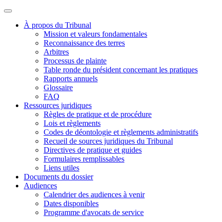
À propos du Tribunal
Mission et valeurs fondamentales
Reconnaissance des terres
Arbitres
Processus de plainte
Table ronde du président concernant les pratiques
Rapports annuels
Glossaire
FAQ
Ressources juridiques
Règles de pratique et de procédure
Lois et règlements
Codes de déontologie et règlements administratifs
Recueil de sources juridiques du Tribunal
Directives de pratique et guides
Formulaires remplissables
Liens utiles
Documents du dossier
Audiences
Calendrier des audiences à venir
Dates disponibles
Programme d'avocats de service