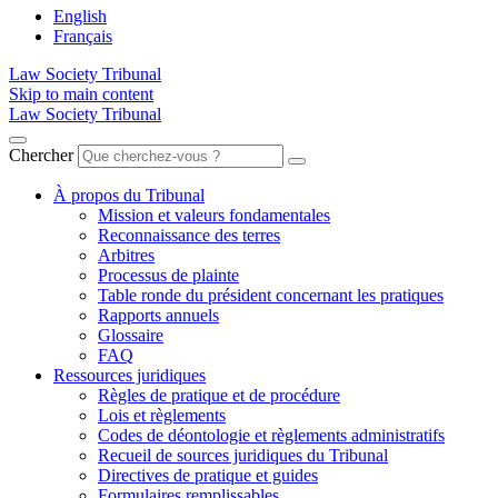
English
Français
Law Society Tribunal
Skip to main content
Law Society Tribunal
Chercher
À propos du Tribunal
Mission et valeurs fondamentales
Reconnaissance des terres
Arbitres
Processus de plainte
Table ronde du président concernant les pratiques
Rapports annuels
Glossaire
FAQ
Ressources juridiques
Règles de pratique et de procédure
Lois et règlements
Codes de déontologie et règlements administratifs
Recueil de sources juridiques du Tribunal
Directives de pratique et guides
Formulaires remplissables