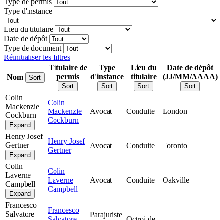
Type de permis
Type d'instance
Lieu du titulaire
Date de dépôt
Type de document
Réinitialiser les filtres
Titulaire de
Type
Lieu du
Date de dépôt
permis
d'instance
titulaire
(JJ/MM/AAAA)
Nom
Sort
Sort
Sort
Sort
Sort
Colin
Colin
Mackenzie
Mackenzie
Avocat
Conduite
London
Cockburn
Cockburn
Expand
Henry Josef
Henry Josef
Gertner
Avocat
Conduite
Toronto
Gertner
Expand
Colin
Colin
Laverne
Laverne
Avocat
Conduite
Oakville
Campbell
Campbell
Expand
Francesco
Francesco
Salvatore
Parajuriste
Salvatore
Octroi de