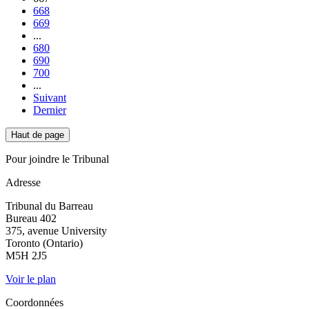
668
669
...
680
690
700
...
Suivant
Dernier
Haut de page
Pour joindre le Tribunal
Adresse
Tribunal du Barreau
Bureau 402
375, avenue University
Toronto (Ontario)
M5H 2J5
Voir le plan
Coordonnées