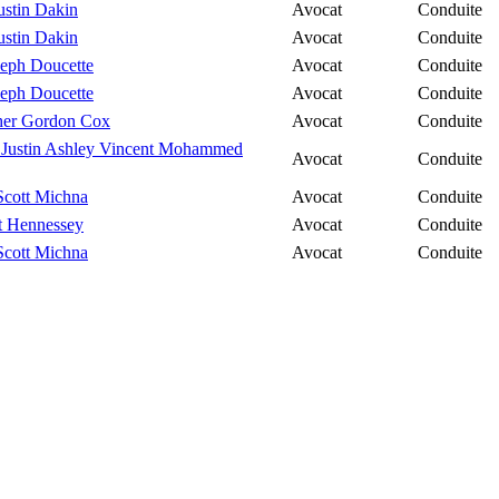
ustin Dakin
Avocat
Conduite
ustin Dakin
Avocat
Conduite
seph Doucette
Avocat
Conduite
seph Doucette
Avocat
Conduite
her Gordon Cox
Avocat
Conduite
 Justin Ashley Vincent Mohammed
Avocat
Conduite
Scott Michna
Avocat
Conduite
rt Hennessey
Avocat
Conduite
Scott Michna
Avocat
Conduite