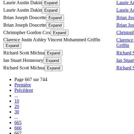
Laurie Austin Dakin
Laurie A
Expand
Laurie Austin Dakin
Laurie A
Expand
Brian Joseph Doucette
Brian Jo
Expand
Brian Joseph Doucette
Brian Jo
Expand
Christopher Gordon Cox
Christop
Expand
Clarence Justin Ashley Vincent Mohammed Griffin
Clarence
Griffin
Expand
Richard Scott Michna
Richard 
Expand
Ian Stuart Hennessey
Ian Stua
Expand
Richard Scott Michna
Richard 
Expand
Page 667 sur 744
Première
Précédent
...
10
20
30
...
665
666
667