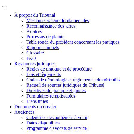
À propos du Tribunal
Mission et valeurs fondamentales
Reconnaissance des terres
Arbitres
Processus de plainte
Table ronde du président concernant les pratiques
Rapports annuels
Glossaire
FAQ
Ressources juridiques
Règles de pratique et de procédure
Lois et règlements
Codes de déontologie et règlements administratifs
Recueil de sources juridiques du Tribunal
Directives de pratique et guides
Formulaires remplissables
Liens utiles
Documents du dossier
Audiences
Calendrier des audiences à venir
Dates disponibles
Programme d'avocats de service