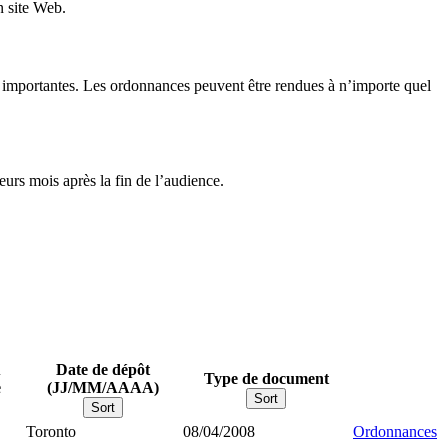
n site Web.
ons importantes. Les ordonnances peuvent être rendues à n’importe quel
urs mois après la fin de l’audience.
u
Date de dépôt
Type de document
e
(JJ/MM/AAAA)
Sort
Sort
Toronto
08/04/2008
Ordonnances