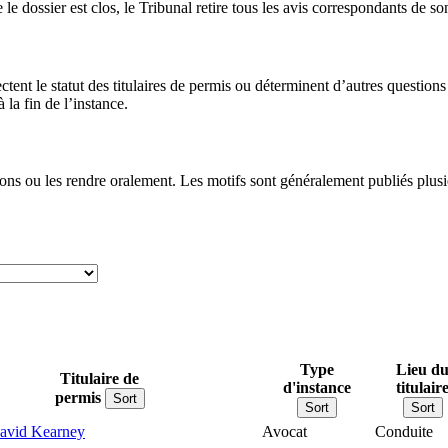
le dossier est clos, le Tribunal retire tous les avis correspondants de so
ectent le statut des titulaires de permis ou déterminent d’autres questi
la fin de l’instance.
ons ou les rendre oralement. Les motifs sont généralement publiés plusie
Type
Lieu d
Titulaire de
d'instance
titulair
permis
Sort
Sort
Sort
avid Kearney
Avocat
Conduite