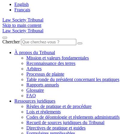
English
Français
Law Society Tribunal
Skip to main content
Law Society Tribunal
Chercher
À propos du Tribunal
Mission et valeurs fondamentales
Reconnaissance des terres
Arbitres
Processus de plainte
Table ronde du président concernant les pratiques
Rapports annuels
Glossaire
FAQ
Ressources juridiques
Règles de pratique et de procédure
Lois et règlements
Codes de déontologie et règlements administratifs
Recueil de sources juridiques du Tribunal
Directives de pratique et guides
Formulaires remplissables