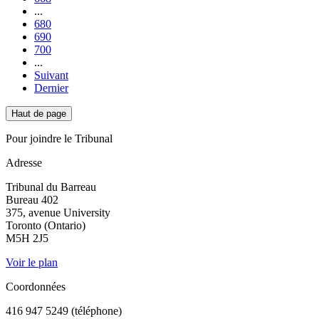
...
680
690
700
...
Suivant
Dernier
Haut de page
Pour joindre le Tribunal
Adresse
Tribunal du Barreau
Bureau 402
375, avenue University
Toronto (Ontario)
M5H 2J5
Voir le plan
Coordonnées
416 947 5249 (téléphone)