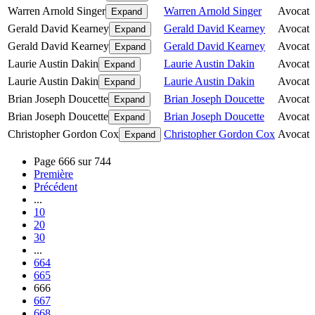
Warren Arnold Singer
Warren Arnold Singer
Avocat
Expand
Gerald David Kearney
Gerald David Kearney
Avocat
Expand
Gerald David Kearney
Gerald David Kearney
Avocat
Expand
Laurie Austin Dakin
Laurie Austin Dakin
Avocat
Expand
Laurie Austin Dakin
Laurie Austin Dakin
Avocat
Expand
Brian Joseph Doucette
Brian Joseph Doucette
Avocat
Expand
Brian Joseph Doucette
Brian Joseph Doucette
Avocat
Expand
Christopher Gordon Cox
Christopher Gordon Cox
Avocat
Expand
Page 666 sur 744
Première
Précédent
...
10
20
30
...
664
665
666
667
668