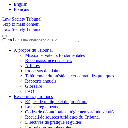
English
Français
Law Society Tribunal
Skip to main content
Law Society Tribunal
Chercher
À propos du Tribunal
Mission et valeurs fondamentales
Reconnaissance des terres
Arbitres
Processus de plainte
Table ronde du président concernant les pratiques
Rapports annuels
Glossaire
FAQ
Ressources juridiques
Règles de pratique et de procédure
Lois et règlements
Codes de déontologie et règlements administratifs
Recueil de sources juridiques du Tribunal
Directives de pratique et guides
Formulaires remplissables