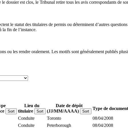
le dossier est clos, le Tribunal retire tous les avis correspondants de so
ectent le statut des titulaires de permis ou déterminent d’autres questi
la fin de l’instance.
ons ou les rendre oralement. Les motifs sont généralement publiés plusie
ype
Lieu du
Date de dépôt
Type de documen
nce
titulaire
(JJ/MM/AAAA)
Sort
Sort
Sort
Conduite
Toronto
08/04/2008
Conduite
Peterborough
08/04/2008