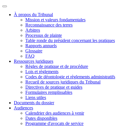
À propos du Tribunal
Mission et valeurs fondamentales
Reconnaissance des terres
Arbitres
Processus de plainte
Table ronde du président concernant les pratiques
Rapports annuels
Glossaire
FAQ
Ressources juridiques
Règles de pratique et de procédure
Lois et règlements
Codes de déontologie et règlements administratifs
Recueil de sources juridiques du Tribunal
Directives de pratique et guides
Formulaires remplissables
Liens utiles
Documents du dossier
Audiences
Calendrier des audiences à venir
Dates disponibles
Programme d'avocats de service