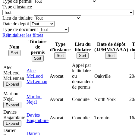
Type de permis
Type d'instance
Lieu du titulaire
Date de dépôt
Type de document
Réinitialiser les filtres
Titulaire
Type
Lieu du
Date de dépôt
T
Nom
de
d'instance
titulaire
(JJ/MM/AAAA)
d
permis
Sort
Sort
Sort
Sort
Sort
Appel par
Alec
Alec
le titulaire
McLeod
McLeod
Avocat
ou
Oakville
20
McLennan
McLennan
demandeur
Expand
de permis
Marilou
Marilou
Nejal
Avocat
Conduite
North York
20
Nejal
Expand
Davies
Davies
Bagambiire
Avocat
Conduite
Toronto
16
Bagambiire
Expand
Darren
Darren