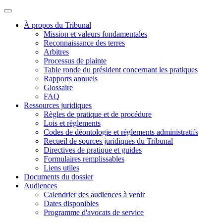
À propos du Tribunal
Mission et valeurs fondamentales
Reconnaissance des terres
Arbitres
Processus de plainte
Table ronde du président concernant les pratiques
Rapports annuels
Glossaire
FAQ
Ressources juridiques
Règles de pratique et de procédure
Lois et règlements
Codes de déontologie et règlements administratifs
Recueil de sources juridiques du Tribunal
Directives de pratique et guides
Formulaires remplissables
Liens utiles
Documents du dossier
Audiences
Calendrier des audiences à venir
Dates disponibles
Programme d'avocats de service