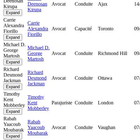
Deenosan
Deenosan
Avocat
Conduite
Ajax
14
Kirupa
Kirupa
Expand
Carrie
Carrie
Alexandra
Alexandra
Avocat
Capacité
Toronto
09
Fiorillo
Fiorillo
Expand
Michael D.
Michael D.
George
George
Avocat
Conduite
Richmond Hill
09
Martosh
Martosh
Expand
Richard
Richard
Desmond
Desmond
Avocat
Conduite
Ottawa
07
Jackman
Jackman
Expand
Timothy
Timothy
Kent
Kent
Parajuriste
Conduite
London
07
Mobberley
Mobberley
Expand
Rabah
Rabah
Yaacoub
Yaacoub
Avocat
Conduite
Vaughan
07
Moubarak
Moubarak
Expand