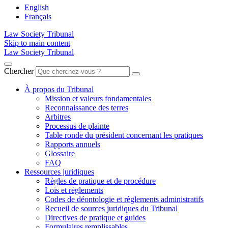
English
Français
Law Society Tribunal
Skip to main content
Law Society Tribunal
Chercher
À propos du Tribunal
Mission et valeurs fondamentales
Reconnaissance des terres
Arbitres
Processus de plainte
Table ronde du président concernant les pratiques
Rapports annuels
Glossaire
FAQ
Ressources juridiques
Règles de pratique et de procédure
Lois et règlements
Codes de déontologie et règlements administratifs
Recueil de sources juridiques du Tribunal
Directives de pratique et guides
Formulaires remplissables