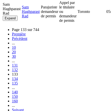
Appel par
Sam
Sam
Parajuriste
le titulaire
Haghparast
Haghparast
demandeur
ou
Toronto
05
Rad
Rad
de permis
demandeur
Expand
de permis
Page 133 sur 744
Première
Précédent
...
10
20
30
...
131
132
133
134
135
...
140
150
160
...
Suivant