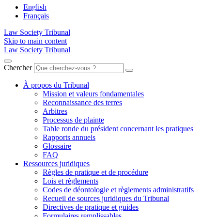
English
Français
Law Society Tribunal
Skip to main content
Law Society Tribunal
Chercher
À propos du Tribunal
Mission et valeurs fondamentales
Reconnaissance des terres
Arbitres
Processus de plainte
Table ronde du président concernant les pratiques
Rapports annuels
Glossaire
FAQ
Ressources juridiques
Règles de pratique et de procédure
Lois et règlements
Codes de déontologie et règlements administratifs
Recueil de sources juridiques du Tribunal
Directives de pratique et guides
Formulaires remplissables