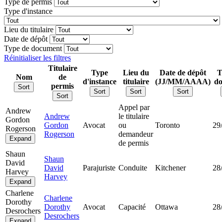
Type de permis
Type d'instance
Lieu du titulaire
Date de dépôt
Type de document
Réinitialiser les filtres
Titulaire
Type
Lieu du
Date de dépôt
T
Nom
de
d'instance
titulaire
(JJ/MM/AAAA)
d
permis
Sort
Sort
Sort
Sort
Sort
Appel par
Andrew
Andrew
le titulaire
Gordon
Gordon
Avocat
ou
Toronto
29
Rogerson
Rogerson
demandeur
Expand
de permis
Shaun
Shaun
David
David
Parajuriste
Conduite
Kitchener
28
Harvey
Harvey
Expand
Charlene
Charlene
Dorothy
Dorothy
Avocat
Capacité
Ottawa
28
Desrochers
Desrochers
Expand