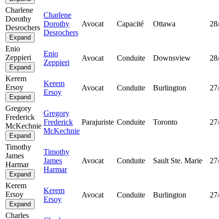
Charlene
Charlene
Dorothy
Dorothy
Avocat
Capacité
Ottawa
28
Desrochers
Desrochers
Expand
Enio
Enio
Zeppieri
Avocat
Conduite
Downsview
28
Zeppieri
Expand
Kerem
Kerem
Ersoy
Avocat
Conduite
Burlington
27
Ersoy
Expand
Gregory
Gregory
Frederick
Frederick
Parajuriste
Conduite
Toronto
27
McKechnie
McKechnie
Expand
Timothy
Timothy
James
James
Avocat
Conduite
Sault Ste. Marie
27
Harmar
Harmar
Expand
Kerem
Kerem
Ersoy
Avocat
Conduite
Burlington
27
Ersoy
Expand
Charles