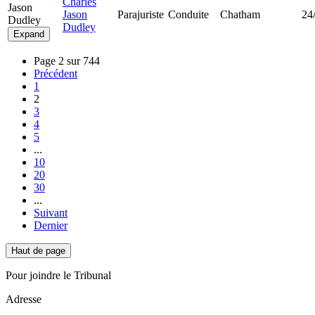
Charles
Jason
Jason
Parajuriste
Conduite
Chatham
24
Dudley
Dudley
Expand
Page 2 sur 744
Précédent
1
2
3
4
5
...
10
20
30
...
Suivant
Dernier
Haut de page
Pour joindre le Tribunal
Adresse