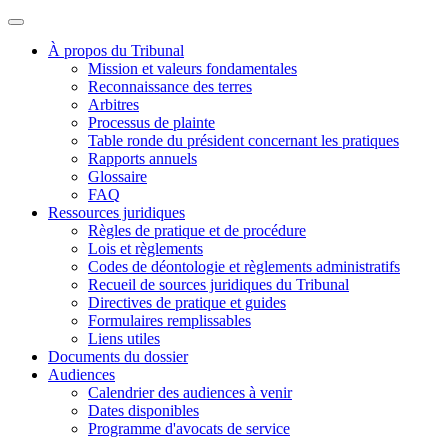
À propos du Tribunal
Mission et valeurs fondamentales
Reconnaissance des terres
Arbitres
Processus de plainte
Table ronde du président concernant les pratiques
Rapports annuels
Glossaire
FAQ
Ressources juridiques
Règles de pratique et de procédure
Lois et règlements
Codes de déontologie et règlements administratifs
Recueil de sources juridiques du Tribunal
Directives de pratique et guides
Formulaires remplissables
Liens utiles
Documents du dossier
Audiences
Calendrier des audiences à venir
Dates disponibles
Programme d'avocats de service