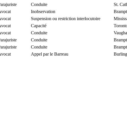
arajuriste
Conduite
St. Cat
Avocat
Inobservation
Bramp
Avocat
Suspension ou restriction interlocutoire
Missis
Avocat
Capacité
Toront
Avocat
Conduite
Vaugh
arajuriste
Conduite
Bramp
arajuriste
Conduite
Bramp
Avocat
Appel par le Barreau
Burlin