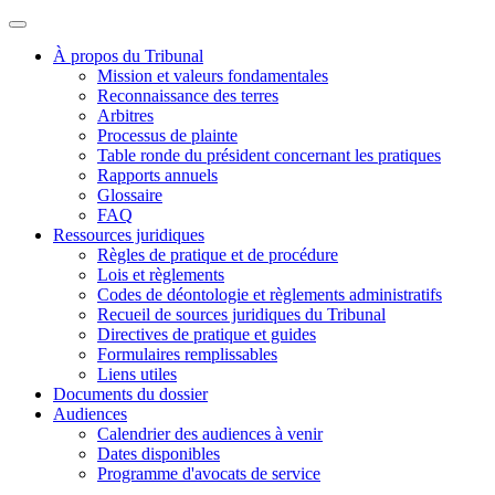
À propos du Tribunal
Mission et valeurs fondamentales
Reconnaissance des terres
Arbitres
Processus de plainte
Table ronde du président concernant les pratiques
Rapports annuels
Glossaire
FAQ
Ressources juridiques
Règles de pratique et de procédure
Lois et règlements
Codes de déontologie et règlements administratifs
Recueil de sources juridiques du Tribunal
Directives de pratique et guides
Formulaires remplissables
Liens utiles
Documents du dossier
Audiences
Calendrier des audiences à venir
Dates disponibles
Programme d'avocats de service