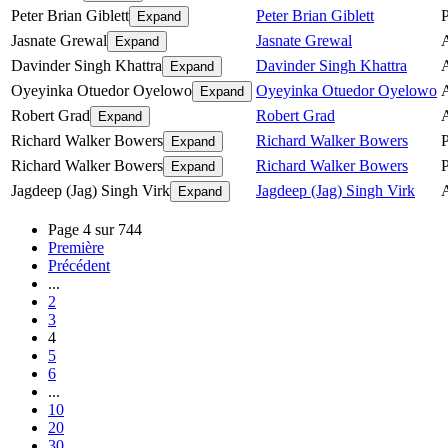
Peter Brian Giblett
Peter Brian Giblett
P
Expand
Jasnate Grewal
Jasnate Grewal
Expand
Davinder Singh Khattra
Davinder Singh Khattra
Expand
Oyeyinka Otuedor Oyelowo
Oyeyinka Otuedor Oyelowo
Expand
Robert Grad
Robert Grad
Expand
Richard Walker Bowers
Richard Walker Bowers
P
Expand
Richard Walker Bowers
Richard Walker Bowers
P
Expand
Jagdeep (Jag) Singh Virk
Jagdeep (Jag) Singh Virk
Expand
Page 4 sur 744
Première
Précédent
...
2
3
4
5
6
...
10
20
30