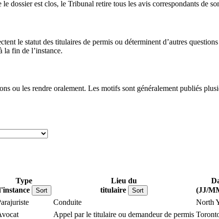
le dossier est clos, le Tribunal retire tous les avis correspondants de so
ectent le statut des titulaires de permis ou déterminent d’autres questi
la fin de l’instance.
ons ou les rendre oralement. Les motifs sont généralement publiés plusie
Type
Lieu du
Da
'instance
titulaire
(JJ/M
Sort
Sort
arajuriste
Conduite
North 
Avocat
Appel par le titulaire ou demandeur de permis
Toront