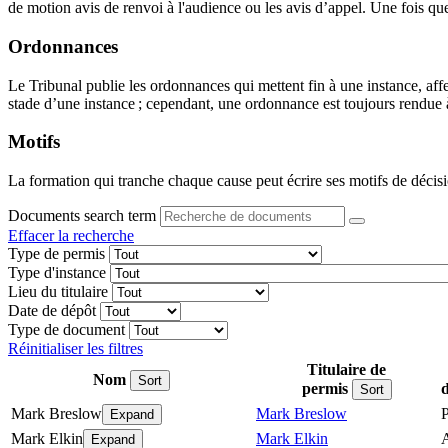
de motion avis de renvoi à l'audience ou les avis d’appel. Une fois que 
Ordonnances
Le Tribunal publie les ordonnances qui mettent fin à une instance, aff
stade d’une instance ; cependant, une ordonnance est toujours rendue à 
Motifs
La formation qui tranche chaque cause peut écrire ses motifs de décisi
Documents search term
Effacer la recherche
Type de permis
Type d'instance
Lieu du titulaire
Date de dépôt
Type de document
Réinitialiser les filtres
Titulaire de
Nom
Sort
permis
d
Sort
Mark Breslow
Mark Breslow
P
Expand
Mark Elkin
Mark Elkin
Expand