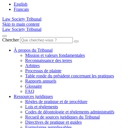
English
Français
Law Society Tribunal
Skip to main content
Law Society Tribunal
Chercher
À propos du Tribunal
Mission et valeurs fondamentales
Reconnaissance des terres
Arbitres
Processus de plainte
Table ronde du président concernant les pratiques
Rapports annuels
Glossaire
FAQ
Ressources juridiques
Règles de pratique et de procédure
Lois et règlements
Codes de déontologie et règlements administratifs
Recueil de sources juridiques du Tribunal
Directives de pratique et guides
Formulaires remplissables