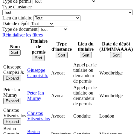
Type de permis
Type d'instance
Lieu du titulaire
Date de dépôt
Type de document
Réinitialiser les filtres
Titulaire
Type
Lieu du
Date de dépôt
Nom
de
d'instance
titulaire
(JJ/MM/AAAA)
permis
Sort
Sort
Sort
Sort
Sort
Appel par le
Giuseppe
Giuseppe
titulaire ou
Campisi Jr.
Avocat
Woodbridge
Campisi Jr.
demandeur
Expand
de permis
Appel par le
Peter Ian
Peter Ian
titulaire ou
Murray
Avocat
Woodbridge
Murray
demandeur
Expand
de permis
Christos
Christos
Vitsentzatos
Avocat
Conduite
London
Vitsentzatos
Expand
Berina
Berina
Gacanin