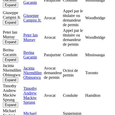
Parajuriste
Conduite
Mississauga
Gacanin
Expand
Appel par le
Giuseppe
Giuseppe
titulaire ou
Campisi Jr.
Avocat
Woodbridge
Campisi Jr.
demandeur
Expand
de permis
Appel par le
Peter Ian
Peter Ian
titulaire ou
Murray
Avocat
Woodbridge
Murray
demandeur
Expand
de permis
Berina
Berina
Gacanin
Parajuriste
Conduite
Mississauga
Gacanin
Expand
Jacinta
Jacinta
Avocat
Nkemdilim
Octroi de
Nkemdilim
demandeur
Toronto
Obinugwu
permis
Obinugwu
de permis
Expand
Timothy
Timothy
Andrew
Andrew
Mackiw
Avocat
Conduite
Hamilton
Mackiw
Sprung
Sprung
Expand
Michael
Michael
Suspension