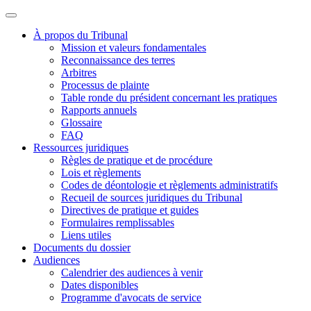
À propos du Tribunal
Mission et valeurs fondamentales
Reconnaissance des terres
Arbitres
Processus de plainte
Table ronde du président concernant les pratiques
Rapports annuels
Glossaire
FAQ
Ressources juridiques
Règles de pratique et de procédure
Lois et règlements
Codes de déontologie et règlements administratifs
Recueil de sources juridiques du Tribunal
Directives de pratique et guides
Formulaires remplissables
Liens utiles
Documents du dossier
Audiences
Calendrier des audiences à venir
Dates disponibles
Programme d'avocats de service