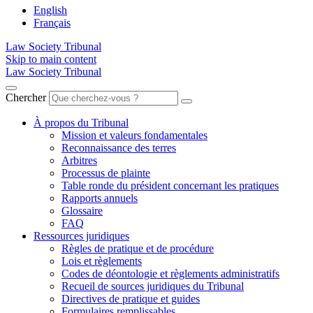
English
Français
Law Society Tribunal
Skip to main content
Law Society Tribunal
Chercher
À propos du Tribunal
Mission et valeurs fondamentales
Reconnaissance des terres
Arbitres
Processus de plainte
Table ronde du président concernant les pratiques
Rapports annuels
Glossaire
FAQ
Ressources juridiques
Règles de pratique et de procédure
Lois et règlements
Codes de déontologie et règlements administratifs
Recueil de sources juridiques du Tribunal
Directives de pratique et guides
Formulaires remplissables